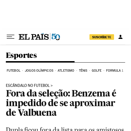
Pular para o conteúdo
SUSCRÍBETE
Esportes
FUTEBOL
JOGOS OLÍMPICOS
ATLETISMO
TÊNIS
GOLFE
FORMULA 1
ESCÂNDALO NO FUTEBOL
Fora da seleção: Benzema é
impedido de se aproximar
de Valbuena
Dupla ficou fora da lista para os amistosos