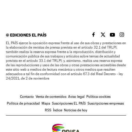
©
EDICIONES EL PAÍS
EL PAÍS BRASIL EN
EL PAÍS BRASI
EL PAÍS B
EL PA
EL PAÍS ejerce la oposición expresa frente al uso de sus obras y prestaciones en
la elaboración de revistas de prensa prevista en el artículo 32.1 del TRLPI;
también realiza la reserva expresa frente a la reproducción, distribución y
comunicación pública de sus trabajos y artículos sobre temas de actualidad
prevista en el artículo 33.1 del TRLPI; y, asimismo, realiza una reserva expresa
de las reproducciones y usos de las obras y otras prestaciones accesibles desde
este sitio web a medios de lectura mecánica u otros medios que resulten
adecuados a tal fin de conformidad con el artículo 67.3 del Real Decreto - ley
24/2021, de 2 de noviembre
Contacto
Venta de contenidos
Aviso legal
Política cookies
Política de privacidad
Mapa
Suscripciones EL PAÍS
Suscripciones empresas
RSS
Índice
Noticias de hoy