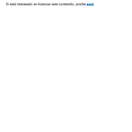
Gente
Europa
Delitos
Esportes
Justiça
Sociedade
aquí
Si está interesado en licenciar este contenido, pinche