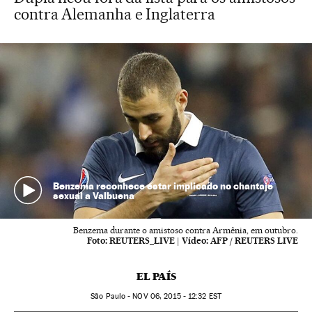
contra Alemanha e Inglaterra
Benzema reconhece estar implicado no chantaje
sexual a Valbuena
Benzema durante o amistoso contra Armênia, em outubro.
Foto:
REUTERS_LIVE
|
Vídeo:
AFP / REUTERS LIVE
EL PAÍS
São Paulo -
NOV
06, 2015 - 12:32
EST