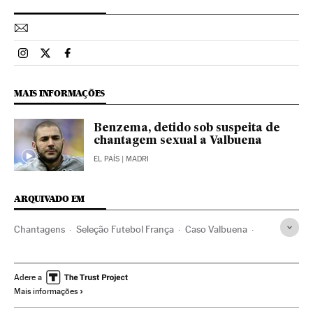
Esportes El País Brasil en Instagram
Esportes El País Brasil en Twitter
Esportes El País Brasil en Facebook
MAIS INFORMAÇÕES
Benzema, detido sob suspeita de
chantagem sexual a Valbuena
EL PAÍS
| MADRI
ARQUIVADO EM
Chantagens
Seleção Futebol França
Caso Valbuena
Futebolistas
Karim Benzema
Mathieu Valbuena
Delitos econômicos
França
Seleções esportivas
Adere a
Mais informações
Jogadores
Esportistas
Europa Ocidental
Futebol