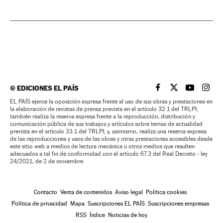
©
EDICIONES EL PAÍS
EL PAÍS BRASIL EN
EL PAÍS BRASI
EL PAÍS B
EL PA
EL PAÍS ejerce la oposición expresa frente al uso de sus obras y prestaciones en
la elaboración de revistas de prensa prevista en el artículo 32.1 del TRLPI;
también realiza la reserva expresa frente a la reproducción, distribución y
comunicación pública de sus trabajos y artículos sobre temas de actualidad
prevista en el artículo 33.1 del TRLPI; y, asimismo, realiza una reserva expresa
de las reproducciones y usos de las obras y otras prestaciones accesibles desde
este sitio web a medios de lectura mecánica u otros medios que resulten
adecuados a tal fin de conformidad con el artículo 67.3 del Real Decreto - ley
24/2021, de 2 de noviembre
Contacto
Venta de contenidos
Aviso legal
Política cookies
Política de privacidad
Mapa
Suscripciones EL PAÍS
Suscripciones empresas
RSS
Índice
Noticias de hoy