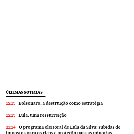
ÚLTIMAS NOTICIAS
Bolsonaro, a destruição como estratégia
12:15
Lula, uma ressurreição
12:15
O programa eleitoral de Lula da Silva: subidas de
21:14
impostos para os ricos e proteção para as minorias