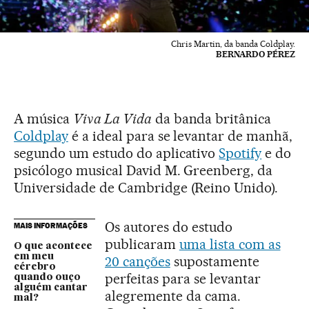
Chris Martin, da banda Coldplay.
BERNARDO PÉREZ
A música
Viva La Vida
da banda britânica
Coldplay
é a ideal para se levantar de manhã,
segundo um estudo do aplicativo
Spotify
e do
psicólogo musical David M. Greenberg, da
Universidade de Cambridge (Reino Unido).
Os autores do estudo
MAIS INFORMAÇÕES
publicaram
uma lista com as
O que acontece
em meu
20 canções
supostamente
cérebro
perfeitas para se levantar
quando ouço
alguém cantar
alegremente da cama.
mal?