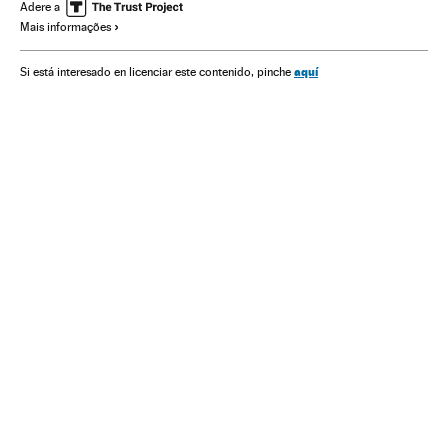
Cultura
Ciência
Sociedade
Serviços streaming online
Adere a
Mais informações
Música
Internet
Telecomunicações
Comunicações
aquí
Si está interesado en licenciar este contenido, pinche