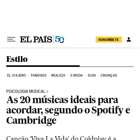
Pular para o conteúdo
SUSCRÍBETE
Estilo
EL VIAJERO
FAMOSOS
REALEZA
S MODA
ICON
CRIANÇAS
PSICOLOGIA MUSICAL
As 20 músicas ideais para
acordar, segundo o Spotify e
Cambridge
Canção ‘Viva La Vida’ do Coldplay é a