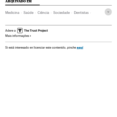
ARQUIVADO EM
Medicina
Saúde
Ciência
Sociedade
Dentistas
Futebolistas
Doenças boca
Jogadores
Esportistas
Futebol
Doenças
Previdência
Esportes
Adere a
Mais informações
aquí
Si está interesado en licenciar este contenido, pinche