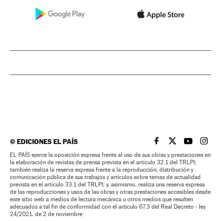
©
EDICIONES EL PAÍS
EL PAÍS BRASIL EN
EL PAÍS BRASI
EL PAÍS B
EL PA
EL PAÍS ejerce la oposición expresa frente al uso de sus obras y prestaciones en
la elaboración de revistas de prensa prevista en el artículo 32.1 del TRLPI;
también realiza la reserva expresa frente a la reproducción, distribución y
comunicación pública de sus trabajos y artículos sobre temas de actualidad
prevista en el artículo 33.1 del TRLPI; y, asimismo, realiza una reserva expresa
de las reproducciones y usos de las obras y otras prestaciones accesibles desde
este sitio web a medios de lectura mecánica u otros medios que resulten
adecuados a tal fin de conformidad con el artículo 67.3 del Real Decreto - ley
24/2021, de 2 de noviembre