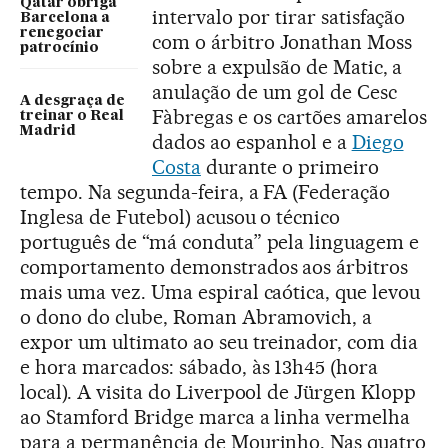
Qatar obriga
intervalo por tirar satisfação
Barcelona a
renegociar
com o árbitro Jonathan Moss
patrocínio
sobre a expulsão de Matic, a
anulação de um gol de Cesc
A desgraça de
Fàbregas e os cartões amarelos
treinar o Real
Madrid
dados ao espanhol e a
Diego
Costa
durante o primeiro
tempo. Na segunda-feira, a FA (Federação
Inglesa de Futebol) acusou o técnico
português de “má conduta” pela linguagem e
comportamento demonstrados aos árbitros
mais uma vez. Uma espiral caótica, que levou
o dono do clube, Roman Abramovich, a
expor um ultimato ao seu treinador, com dia
e hora marcados: sábado, às 13h45 (hora
local). A visita do Liverpool de Jürgen Klopp
ao Stamford Bridge marca a linha vermelha
para a permanência de Mourinho. Nas quatro