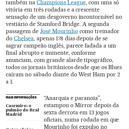
também na
Champions League
, com uma só
vitória em três rodadas e a crescente
sensação de um desgoverno incontornável no
vestiário de Stamford Bridge. A segunda
passagem de
José Mourinho
como treinador
do
Chelsea
, apenas 178 dias depois de se
sagrar campeão inglês, parece fadada a um
final abrupto e iminente, conforme
anunciam, com grande alarde tipográfico,
todos os jornais britânicos desde que os Blues
caíram no sábado diante do West Ham por 2
a 1.
“Anarquia e paranoia”,
MAIS INFORMAÇÕES
estampou o Mirror depois da
Casemiro: o
pulmão do Real
sexta derrota em 13 jogos
Madrid
oficiais, numa rodada em que
Mourinho foi expulso no