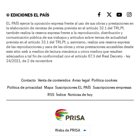
©
EDICIONES EL PAÍS
EL PAÍS BRASIL EN
EL PAÍS BRASI
EL PAÍS B
EL PA
EL PAÍS ejerce la oposición expresa frente al uso de sus obras y prestaciones en
la elaboración de revistas de prensa prevista en el artículo 32.1 del TRLPI;
también realiza la reserva expresa frente a la reproducción, distribución y
comunicación pública de sus trabajos y artículos sobre temas de actualidad
prevista en el artículo 33.1 del TRLPI; y, asimismo, realiza una reserva expresa
de las reproducciones y usos de las obras y otras prestaciones accesibles desde
este sitio web a medios de lectura mecánica u otros medios que resulten
adecuados a tal fin de conformidad con el artículo 67.3 del Real Decreto - ley
24/2021, de 2 de noviembre
Contacto
Venta de contenidos
Aviso legal
Política cookies
Política de privacidad
Mapa
Suscripciones EL PAÍS
Suscripciones empresas
RSS
Índice
Noticias de hoy
Webs de PRISA