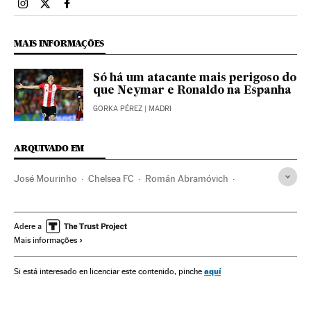
Esportes El País Brasil en Instagram
Esportes El País Brasil en Twitter
Esportes El País Brasil en Facebook
MAIS INFORMAÇÕES
Só há um atacante mais perigoso do
que Neymar e Ronaldo na Espanha
GORKA PÉREZ
| MADRI
ARQUIVADO EM
José Mourinho
Chelsea FC
Román Abramóvich
Times esportes
Liga inglesa 2015/2016
Premier League 2017/2018
Premier League
Adere a
Mais informações
Liga futebol
Champions league 2015/2016
Champions League
Futebol
Competições
Esportes
aquí
Si está interesado en licenciar este contenido, pinche