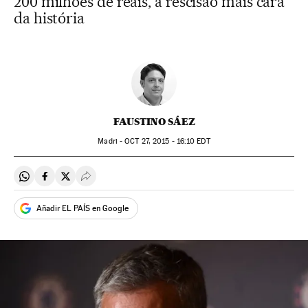
200 milhões de reais, a rescisão mais cara
da história
FAUSTINO SÁEZ
Madri -
OCT
27, 2015 - 16:10
EDT
Compartir en Whatsapp
Compartir en Facebook
Compartir en Twitter
Desplegar Redes Sociales
Añadir EL PAÍS en Google