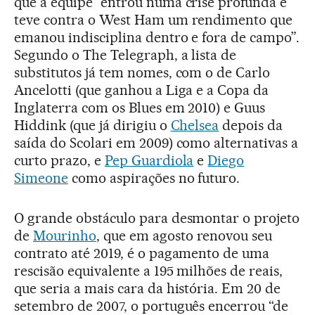
que a equipe “entrou numa crise profunda e
teve contra o West Ham um rendimento que
emanou indisciplina dentro e fora de campo”.
Segundo o The Telegraph, a lista de
substitutos já tem nomes, com o de Carlo
Ancelotti (que ganhou a Liga e a Copa da
Inglaterra com os Blues em 2010) e Guus
Hiddink (que já dirigiu o
Chelsea
depois da
saída do Scolari em 2009) como alternativas a
curto prazo, e
Pep Guardiola
e
Diego
Simeone
como aspirações no futuro.
O grande obstáculo para desmontar o projeto
de
Mourinho
, que em agosto renovou seu
contrato até 2019, é o pagamento de uma
rescisão equivalente a 195 milhões de reais,
que seria a mais cara da história. Em 20 de
setembro de 2007, o português encerrou “de