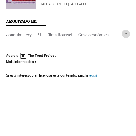
TALITA BEDINELLI
| SÃO PAULO
ARQUIVADO EM
Joaquim Levy
PT
Dilma Rousseff
Crise econômica
Presidente Brasil
Recessão econômica
Presidência Brasil
Conjuntura econômica
Brasil
Adere a
Mais informações
Partidos políticos
América do Sul
América Latina
América
Economia
Ministério Fazenda
Ministérios
aquí
Si está interesado en licenciar este contenido, pinche
Governo Brasil
Governo
Administração Estado
Administração pública
Política