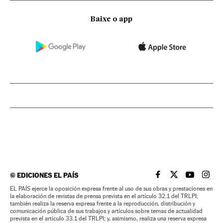
Baixe o app
©
EDICIONES EL PAÍS
EL PAÍS BRASIL EN
EL PAÍS BRASI
EL PAÍS B
EL PA
EL PAÍS ejerce la oposición expresa frente al uso de sus obras y prestaciones en
la elaboración de revistas de prensa prevista en el artículo 32.1 del TRLPI;
también realiza la reserva expresa frente a la reproducción, distribución y
comunicación pública de sus trabajos y artículos sobre temas de actualidad
prevista en el artículo 33.1 del TRLPI; y, asimismo, realiza una reserva expresa