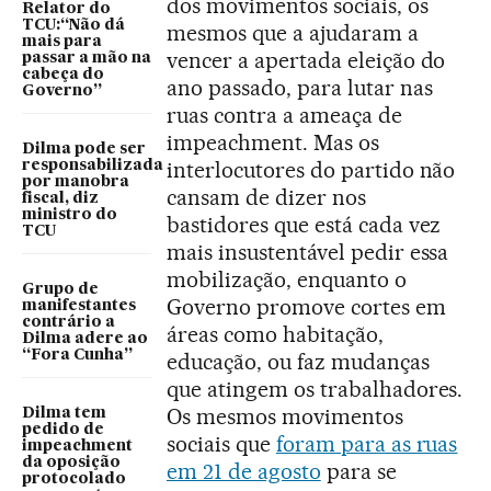
dos movimentos sociais, os
Relator do
TCU:“Não dá
mesmos que a ajudaram a
mais para
vencer a apertada eleição do
passar a mão na
cabeça do
ano passado, para lutar nas
Governo”
ruas contra a ameaça de
impeachment. Mas os
Dilma pode ser
interlocutores do partido não
responsabilizada
por manobra
cansam de dizer nos
fiscal, diz
ministro do
bastidores que está cada vez
TCU
mais insustentável pedir essa
mobilização, enquanto o
Grupo de
Governo promove cortes em
manifestantes
contrário a
áreas como habitação,
Dilma adere ao
“Fora Cunha”
educação, ou faz mudanças
que atingem os trabalhadores.
Os mesmos movimentos
Dilma tem
pedido de
sociais que
foram para as ruas
impeachment
da oposição
em 21 de agosto
para se
protocolado