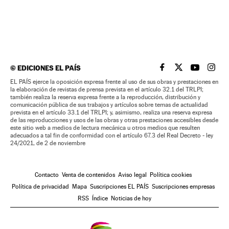
©
EDICIONES EL PAÍS
EL PAÍS BRASIL EN
EL PAÍS BRASI
EL PAÍS B
EL PA
EL PAÍS ejerce la oposición expresa frente al uso de sus obras y prestaciones en
la elaboración de revistas de prensa prevista en el artículo 32.1 del TRLPI;
también realiza la reserva expresa frente a la reproducción, distribución y
comunicación pública de sus trabajos y artículos sobre temas de actualidad
prevista en el artículo 33.1 del TRLPI; y, asimismo, realiza una reserva expresa
de las reproducciones y usos de las obras y otras prestaciones accesibles desde
este sitio web a medios de lectura mecánica u otros medios que resulten
adecuados a tal fin de conformidad con el artículo 67.3 del Real Decreto - ley
24/2021, de 2 de noviembre
Contacto
Venta de contenidos
Aviso legal
Política cookies
Política de privacidad
Mapa
Suscripciones EL PAÍS
Suscripciones empresas
RSS
Índice
Noticias de hoy