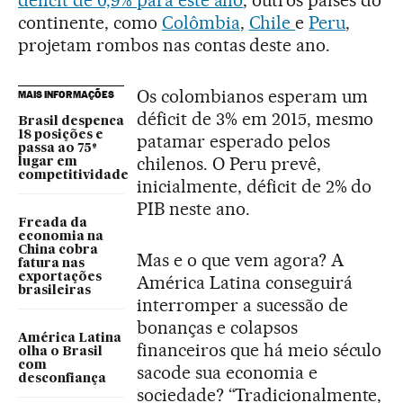
continente, como
Colômbia
,
Chile
e
Peru
,
projetam rombos nas contas deste ano.
Os colombianos esperam um
MAIS INFORMAÇÕES
déficit de 3% em 2015, mesmo
Brasil despenca
18 posições e
patamar esperado pelos
passa ao 75º
chilenos. O Peru prevê,
lugar em
competitividade
inicialmente, déficit de 2% do
PIB neste ano.
Freada da
economia na
China cobra
Mas e o que vem agora? A
fatura nas
exportações
América Latina conseguirá
brasileiras
interromper a sucessão de
bonanças e colapsos
América Latina
financeiros que há meio século
olha o Brasil
com
sacode sua economia e
desconfiança
sociedade? “Tradicionalmente,