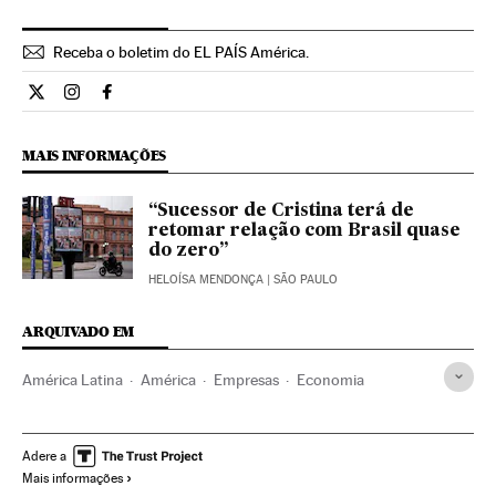
Receba o boletim do EL PAÍS América.
Economia El País Brasil en Twitter
Economia El País Brasil en Instagram
Economia El País Brasil en Facebook
MAIS INFORMAÇÕES
“Sucessor de Cristina terá de
retomar relação com Brasil quase
do zero”
HELOÍSA MENDONÇA
| SÃO PAULO
ARQUIVADO EM
América Latina
América
Empresas
Economia
Adere a
Mais informações