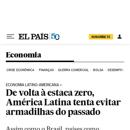
Pular para o conteúdo
SUSCRÍBETE
Economia
CRISE ECONÔMICA
FINANÇAS
GUERRA COMERCIAL
BOLSA
DESEMPREGO
ECONOMIA LATINO-AMERICANA
De volta à estaca zero,
América Latina tenta evitar
armadilhas do passado
Assim como o Brasil, países como