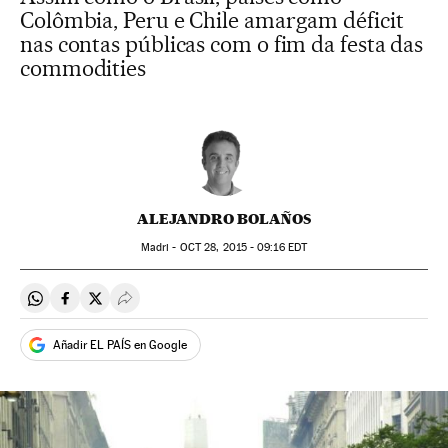
Colômbia, Peru e Chile amargam déficit
nas contas públicas com o fim da festa das
commodities
ALEJANDRO BOLAÑOS
Madri -
OCT
28, 2015 - 09:16
EDT
Compartir en Whatsapp
Compartir en Facebook
Compartir en Twitter
Desplegar Redes Sociales
Añadir EL PAÍS en Google