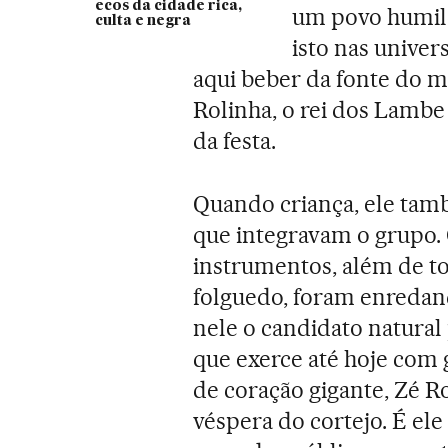
ecos da cidade rica,
um povo humild
culta e negra
isto nas univer
aqui beber da fonte do me
Rolinha, o rei dos Lambe
da festa.
Quando criança, ele tamb
que integravam o grupo. 
instrumentos, além de to
folguedo, foram enredan
nele o candidato natural
que exerce até hoje com
de coração gigante, Zé Ro
véspera do cortejo. É el