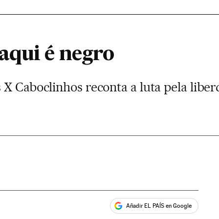
qui é negro
X Caboclinhos reconta a luta pela libe
Añadir EL PAÍS en Google
ales