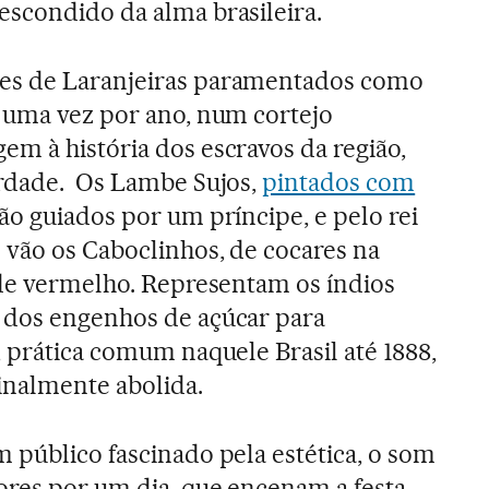
scondido da alma brasileira.
es de Laranjeiras paramentados como
 uma vez por ano, num cortejo
m à história dos escravos da região,
erdade. Os Lambe Sujos,
pintados com
são guiados por um príncipe, e pelo rei
 vão os Caboclinhos, de cocares na
 de vermelho. Representam os índios
 dos engenhos de açúcar para
, prática comum naquele Brasil até 1888,
finalmente abolida.
 público fascinado pela estética, o som
ores por um dia, que encenam a festa