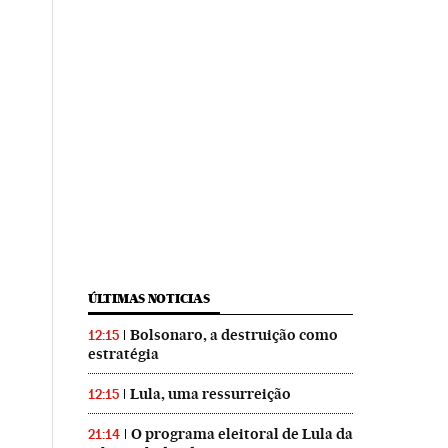
ÚLTIMAS NOTICIAS
Bolsonaro, a destruição como
12:15
estratégia
Lula, uma ressurreição
12:15
O programa eleitoral de Lula da
21:14