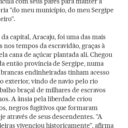
rticula com seus pares para manter a
stória “do meu município, do meu Sergipe
eiro”.
 da capital, Aracaju, foi uma das mais
s nos tempos da escravidão, graças à
la cana de açúcar plantada ali. Chegou
 da então província de Sergipe, numa
s brancas endinheiradas tinham acesso
 exterior, vindo de navio pelo rio
abalho braçal de milhares de escravos
os. A ânsia pela liberdade criou
, negros fugitivos que formaram
oje através de seus descendentes. “A
jeiras vivenciou historicamente”, afirma