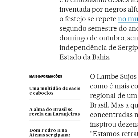
inventada por negros alfo
o festejo se repete
no mun
segundo semestre do ano
domingo de outubro, sem
independência de Sergipe,
Estado da Bahia.
O Lambe Sujos 
MAIS INFORMAÇÕES
como é mais co
Uma multidão de sacis
e caboclos
regional de um
Brasil. Mas a q
A alma do Brasil se
concentradas ne
revela em Laranjeiras
inspirou dezena
Dom Pedro II na
“Estamos retrat
Atenas sergipana: