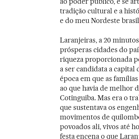
ao poder público, e se a
tradição cultural e a hi
e do meu Nordeste brasil
Laranjeiras, a 20 minutos
prósperas cidades do paí
riqueza proporcionada pe
a ser candidata a capital
época em que as família
ao que havia de melhor do
Cotinguiba. Mas era o tr
que sustentava os engenh
movimentos de quilombos
povoados ali, vivos até h
festa encena o que Laran