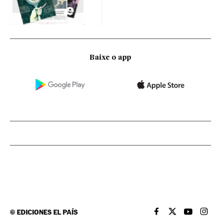
Baixe o app
©
EDICIONES EL PAÍS
EL PAÍS BRASIL EN
EL PAÍS BRASI
EL PAÍS B
EL PA