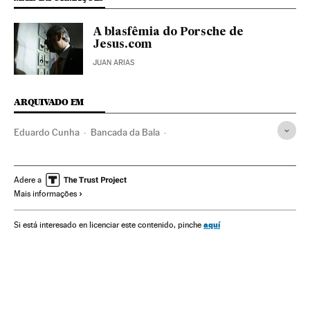
A blasfêmia do Porsche de
Jesus.com
JUAN ARIAS
ARQUIVADO EM
Eduardo Cunha
Bancada da Bala
Partido dos Trabalhadores
Bancada BBB
Dilma Rousseff
Licença armas
Armas privadas
Adere a
Mais informações
Petrobras
Presidente Brasil
Partidos conservadores
Associações políticas
Congresso Nacional
aquí
Si está interesado en licenciar este contenido, pinche
Presidência Brasil
Conservadores
Parlamento
Brasil
Governo Brasil
Governo
Partidos políticos
América Latina
América do Sul
Ideologias
América