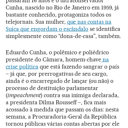
passaram 16 anos e o ultraconservador
Cunha, nascido no Rio de Janeiro em 1959, já
bastante conhecido, protagoniza todos os
telejornais. Sua mulher,
que nas contas na
Suíça que engordam o escândalo
se identifica
simplesmente como “dona-de-casa”, também.
Eduardo Cunha, o polêmico e poliédrico
presidente do Câmara, homem-chave
na
crise política
que está fazendo sangrar o país
– já que, por prerrogativas de seu cargo,
ainda é o encarregado de lançar (ou não) o
processo de destituição parlamentar
(
impeachment
) contra sua inimiga declarada,
a presidenta Dilma Rousseff –, fica mais
acossado à medida que passam os dias: nesta
semana, a Procuradoria-Geral da República
tornou públicas várias contas abertas por ele