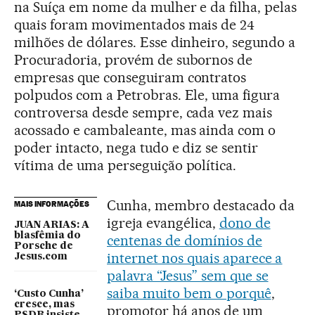
na Suíça em nome da mulher e da filha, pelas
quais foram movimentados mais de 24
milhões de dólares. Esse dinheiro, segundo a
Procuradoria, provém de subornos de
empresas que conseguiram contratos
polpudos com a Petrobras. Ele, uma figura
controversa desde sempre, cada vez mais
acossado e cambaleante, mas ainda com o
poder intacto, nega tudo e diz se sentir
vítima de uma perseguição política.
Cunha, membro destacado da
MAIS INFORMAÇÕES
igreja evangélica,
dono de
JUAN ARIAS: A
blasfêmia do
centenas de domínios de
Porsche de
internet nos quais aparece a
Jesus.com
palavra “Jesus” sem que se
saiba muito bem o porquê
,
‘Custo Cunha’
cresce, mas
promotor há anos de um
PSDB insiste