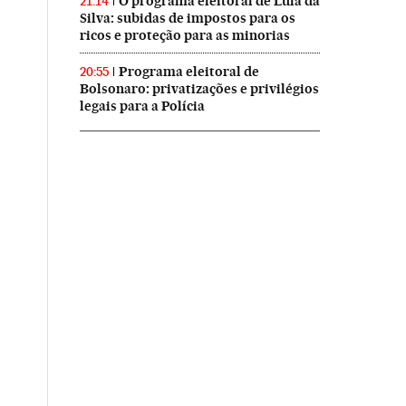
O programa eleitoral de Lula da
21:14
Silva: subidas de impostos para os
ricos e proteção para as minorias
Programa eleitoral de
20:55
Bolsonaro: privatizações e privilégios
legais para a Polícia