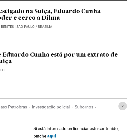
stigado na Suíça, Eduardo Cunha
der e cerco a Dilma
 BENITES
| SÃO PAULO / BRASÍLIA
e Eduardo Cunha está por um extrato de
uíça
ULO
aso Petrobras
Investigação policial
Subornos
Petrobras
Polícia Federal
Escândalos políticos
Si está interesado en licenciar este contenido,
egro
Financiamento partidos
Partidos políticos
aquí
pinche