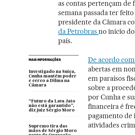
as contas pertençam de f
semana passada ter feito
presidente da Câmara c
da Petrobras
no início d
país.
De acordo com 
MAIS INFORMAÇÕES
abertas em nom
Investigado na Suíça,
Cunha mantém poder
em paraísos fi
e cerco a Dilma na
Câmara
sobre a proced
por Cunha e su
“Futuro da Lava Jato
financeira é f
não está garantido”,
diz juiz Sérgio Moro
pagamento de i
atividades crim
Supremo tira das
mãos de Sérgio Moro