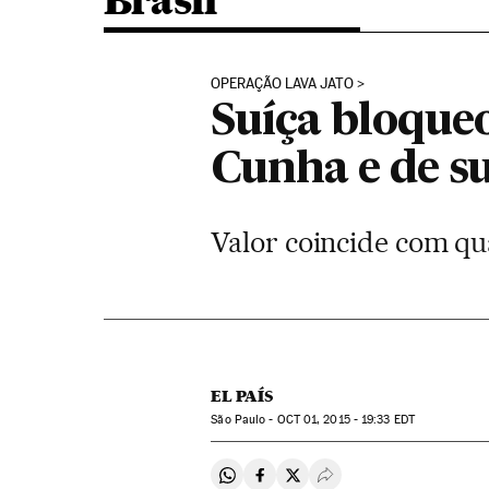
Brasil
OPERAÇÃO LAVA JATO
Suíça bloque
Cunha e de s
Valor coincide com qu
EL PAÍS
São Paulo -
OCT
01, 2015 - 19:33
EDT
Compartir en Whatsapp
Compartir en Facebook
Compartir en Twitter
Desplegar Redes Soci