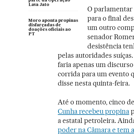
parte da Operação
Lava Jato
O parlamentar 
para o final de
Moro aponta propinas
disfarçadas de
um outro compr
doações oficiais ao
PT
senador Romer
desistência ten
pelas autoridades suíças.
faria apenas um discurso
corrida para um evento q
disse nesta quinta-feira.
Até o momento, cinco de
Cunha recebeu propina
p
a estatal petroleira. Ain
poder na Câmara e tem 