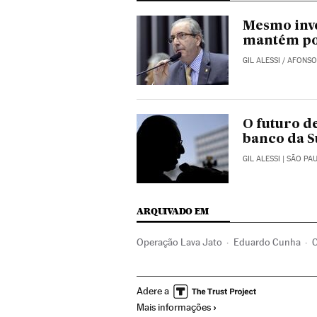
Mesmo inve
mantém po
GIL ALESSI
/
AFONSO
O futuro d
banco da S
GIL ALESSI
| SÃO PA
ARQUIVADO EM
Operação Lava Jato
Eduardo Cunha
C
Financiamento ilegal
Lavagem dinheiro
Adere a
Polícia
Corrupção política
Dinheiro n
Mais informações