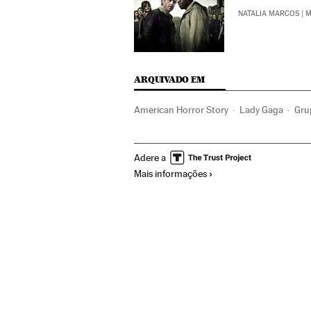
NATALIA MARCOS
| 
ARQUIVADO EM
American Horror Story
Lady Gaga
Gru
Géneros series
Séries tv
Programa tv
Adere a
Comunicação
Mais informações