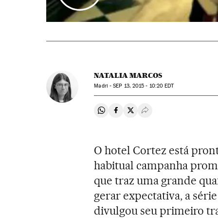
NATALIA MARCOS
Madri -
SEP
13, 2015 - 10:20
EDT
Compartir en Whatsapp
Compartir en Facebook
Compartir en Twitter
Desplegar Redes Soci
O hotel Cortez está pront
habitual campanha promo
que traz uma grande qua
gerar expectativa, a sér
divulgou seu primeiro tr