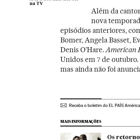
na TV
Além da cantor
nova temporada
episódios anteriores, co
Bomer, Angela Basset, Ev
Denis O’Hare.
American H
Unidos em 7 de outubro. N
mas ainda não foi anuncia
Receba o boletim do EL PAÍS Améric
MAIS INFORMAÇÕES
Os retorno