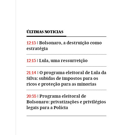
ÚLTIMAS NOTICIAS
Bolsonaro, a destruição como
12:15
estratégia
Lula, uma ressurreição
12:15
O programa eleitoral de Lula da
21:14
Silva: subidas de impostos para os
ricos e proteção para as minorias
Programa eleitoral de
20:55
Bolsonaro: privatizações e privilégios
sil en Twitter
ís Brasil en Instagram
El País Brasil en Facebook
legais para a Polícia