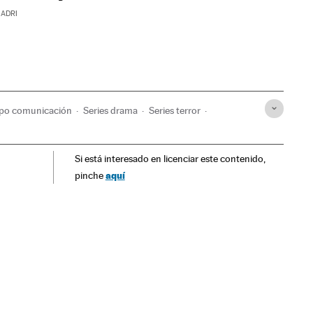
MADRI
po comunicación
Series drama
Series terror
Televisão
Programação
Meios comunicação
Si está interesado en licenciar este contenido,
aquí
pinche