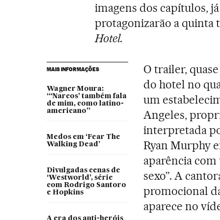
imagens dos capítulos, j
protagonizarão a quinta
Hotel.
O trailer, quas
MAIS INFORMAÇÕES
do hotel no qua
Wagner Moura:
“‘Narcos’ também fala
um estabelecim
de mim, como latino-
americano”
Angeles, prop
interpretada p
Medos em ‘Fear The
Ryan Murphy e
Walking Dead’
aparência com 
Divulgadas cenas de
sexo”. A cantor
‘Westworld’, série
com Rodrigo Santoro
promocional d
e Hopkins
aparece no víd
A era dos anti-heróis