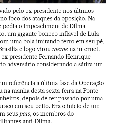
vido pelo ex-presidente nos últimos
no foco dos ataques da oposição. Na
e pedia o impeachment de Dilma
to, um gigante boneco inflável de Lula
 com uma bola imitando ferro em seu pé,
rasília e logo virou
meme
na internet.
 ex-presidente Fernando Henrique
do adversário considerando a sátira um
em referência a última fase da Operação
eu na manhã desta sexta-feira na Ponte
inheiros, depois de ter passado por uma
raco em seu peito. Era o início de um
am seus
pais
, os membros do
litantes anti-Dilma.