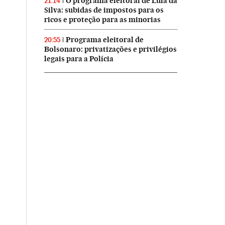
O programa eleitoral de Lula da
21:14
Silva: subidas de impostos para os
ricos e proteção para as minorias
Programa eleitoral de
20:55
Bolsonaro: privatizações e privilégios
legais para a Polícia