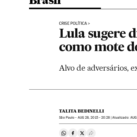
Brasil
CRISE POLÍTICA
Lula sugere d
como mote d
Alvo de adversários, 
TALITA BEDINELLI
São Paulo -
AUG
28, 2015 - 20:28
atualizado:
AUG
Compartir en Whatsapp
Compartir en Facebook
Compartir en Twitter
Desplegar Redes Soci