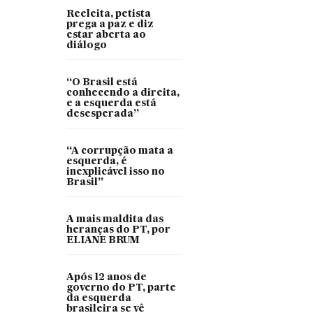
Reeleita, petista
prega a paz e diz
estar aberta ao
diálogo
“O Brasil está
conhecendo a direita,
e a esquerda está
desesperada”
“A corrupção mata a
esquerda, é
inexplicável isso no
Brasil”
A mais maldita das
heranças do PT, por
ELIANE BRUM
Após 12 anos de
governo do PT, parte
da esquerda
brasileira se vê