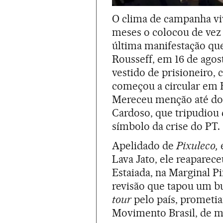
O clima de campanha vi
meses o colocou de vez 
última manifestação qu
Rousseff, em 16 de agos
vestido de prisioneiro,
começou a circular em B
Mereceu menção até do
Cardoso, que tripudiou 
símbolo da crise do PT.
Apelidado de
Pixuleco,
Lava Jato, ele reaparec
Estaiada, na Marginal P
revisão que tapou um bu
tour
pelo país, prometi
Movimento Brasil, de mi