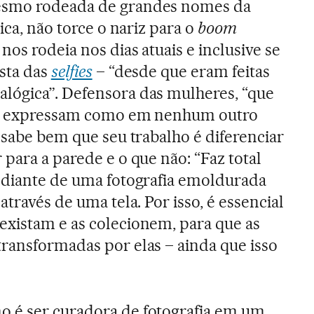
esmo rodeada de grandes nomes da
tica, não torce o nariz para o
boom
 nos rodeia nos dias atuais e inclusive se
asta das
selfies
– “desde que eram feitas
lógica”. Defensora das mulheres, “que
 se expressam como em nenhum outro
, sabe bem que seu trabalho é diferenciar
 para a parede e o que não: “Faz total
r diante de uma fotografia emoldurada
através de uma tela. Por isso, é essencial
existam e as colecionem, para que as
transformadas por elas – ainda que isso
 é ser curadora de fotografia em um