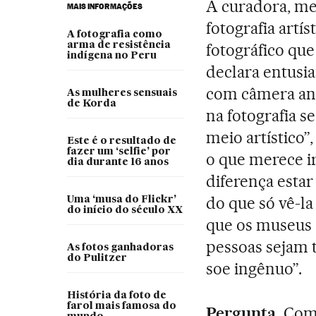
A curadora, m
MAIS INFORMAÇÕES
fotografia artís
A fotografia como
arma de resistência
fotográfico que
indígena no Peru
declara entusi
com câmera ana
As mulheres sensuais
de Korda
na fotografia
meio artístico”
Este é o resultado de
fazer um ‘selfie’ por
o que merece ir
dia durante 16 anos
diferença esta
do que só vê-la 
Uma ‘musa do Flickr’
do início do século XX
que os museus 
pessoas sejam 
As fotos ganhadoras
do Pulitzer
soe ingênuo”.
História da foto de
farol mais famosa do
Pergunta.
Como