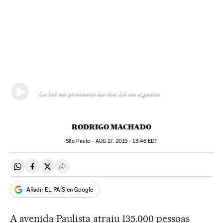
Eu fui ao protesto do dia 16 de agosto
RODRIGO MACHADO
São Paulo -
AUG
17, 2015 - 13:46
EDT
Compartir en Whatsapp
Compartir en Facebook
Compartir en Twitter
Desplegar Redes Sociales
Añadir EL PAÍS en Google
A avenida Paulista atraiu 135.000 pessoas