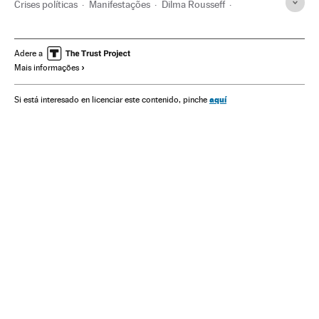
Crises políticas
Manifestações
Dilma Rousseff
Caso Petrobras
Protestos sociais
Presidente Brasil
Financiamento ilegal
Destituições políticas
Adere a
Mais informações
Corrupção política
Brasil
Presidência Brasil
Governo Brasil
Conflitos políticos
América
Governo
aquí
Si está interesado en licenciar este contenido, pinche
Administração Estado
Empresas
Problemas sociais
Administração pública
Sociedade
Impeachment Dilma Rousseff
Partido dos Trabalhadores
Partidos políticos
Política