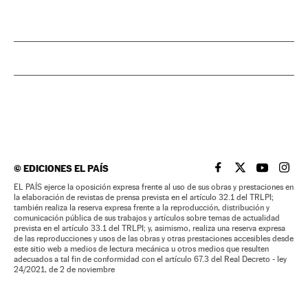
©
EDICIONES EL PAÍS
EL PAÍS BRASIL EN
EL PAÍS BRASI
EL PAÍS B
EL PA
EL PAÍS ejerce la oposición expresa frente al uso de sus obras y prestaciones en
la elaboración de revistas de prensa prevista en el artículo 32.1 del TRLPI;
también realiza la reserva expresa frente a la reproducción, distribución y
comunicación pública de sus trabajos y artículos sobre temas de actualidad
prevista en el artículo 33.1 del TRLPI; y, asimismo, realiza una reserva expresa
de las reproducciones y usos de las obras y otras prestaciones accesibles desde
este sitio web a medios de lectura mecánica u otros medios que resulten
adecuados a tal fin de conformidad con el artículo 67.3 del Real Decreto - ley
24/2021, de 2 de noviembre