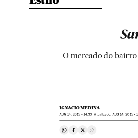
Estilo
Sa
O mercado do bairro 
IGNACIO MEDINA
AUG
14, 2015 - 14:33
atualizado:
AUG
14, 2015 - 1
Compartir en Whatsapp
Compartir en Facebook
Compartir en Twitter
Desplegar Redes Soci