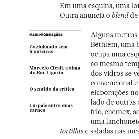
Em uma esquina, uma lous
Outra anuncia o
blend
de
Alguns metros à
MAIS INFORMAÇÕES
Bethlem, uma b
Cozinhando sem
fronteiras
ocupa uma esqu
ao mesmo temp
Marcelo Cicali, a alma
dos vidros se 
do Bar Liguria
convencional e 
O sentido da crítica
elaborações no 
lado de outras 
Um país entre duas
frio, chemex, ae
carnes
uma lanchonete
tortillas
e saladas nas me