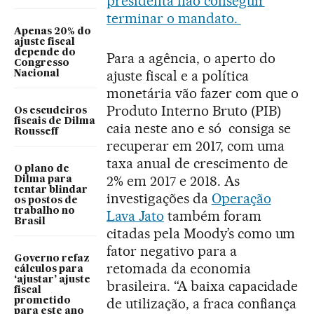
presidenta não conseguir
terminar o mandato.
Apenas 20% do
ajuste fiscal
depende do
Para a agência, o aperto do
Congresso
ajuste fiscal e a política
Nacional
monetária vão fazer com que o
Produto Interno Bruto (PIB)
Os escudeiros
fiscais de Dilma
caia neste ano e só consiga se
Rousseff
recuperar em 2017, com uma
taxa anual de crescimento de
O plano de
2% em 2017 e 2018. As
Dilma para
tentar blindar
investigações da
Operação
os postos de
trabalho no
Lava Jato
também foram
Brasil
citadas pela Moody’s como um
fator negativo para a
Governo refaz
retomada da economia
cálculos para
‘ajustar’ ajuste
brasileira. “A baixa capacidade
fiscal
de utilização, a fraca confiança
prometido
para este ano