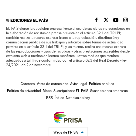
©
EDICIONES EL PAÍS
EL PAÍS BRASIL EN
EL PAÍS BRASI
EL PAÍS B
EL PA
EL PAÍS ejerce la oposición expresa frente al uso de sus obras y prestaciones en
la elaboración de revistas de prensa prevista en el artículo 32.1 del TRLPI;
también realiza la reserva expresa frente a la reproducción, distribución y
comunicación pública de sus trabajos y artículos sobre temas de actualidad
prevista en el artículo 33.1 del TRLPI; y, asimismo, realiza una reserva expresa
de las reproducciones y usos de las obras y otras prestaciones accesibles desde
este sitio web a medios de lectura mecánica u otros medios que resulten
adecuados a tal fin de conformidad con el artículo 67.3 del Real Decreto - ley
24/2021, de 2 de noviembre
Contacto
Venta de contenidos
Aviso legal
Política cookies
Política de privacidad
Mapa
Suscripciones EL PAÍS
Suscripciones empresas
RSS
Índice
Noticias de hoy
Webs de PRISA