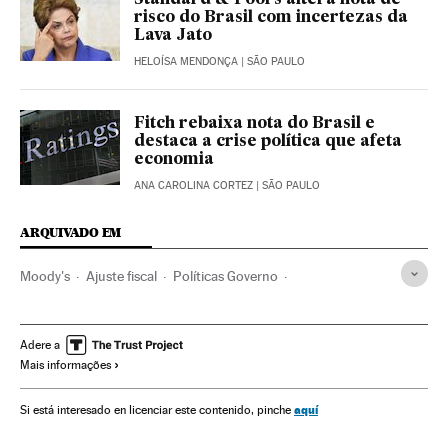
Standard & Poors altera nota de
risco do Brasil com incertezas da
Lava Jato
HELOÍSA MENDONÇA
| SÃO PAULO
Fitch rebaixa nota do Brasil e
destaca a crise política que afeta
economia
ANA CAROLINA CORTEZ
| SÃO PAULO
ARQUIVADO EM
Moody's
Ajuste fiscal
Políticas Governo
Crise econômica
Política fiscal
Legislação Brasileira
Controle Fiscal
Brasil
Despesa pública
Adere a
Mais informações
Política econômica
Conjuntura econômica
América do Sul
América Latina
Governo Brasil
aquí
Si está interesado en licenciar este contenido, pinche
América
Finanças públicas
Governo
Empresas