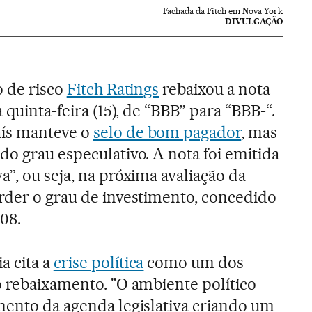
Fachada da Fitch em Nova York
DIVULGAÇÃO
o de risco
Fitch Ratings
rebaixou a nota
 quinta-feira (15), de “BBB” para “BBB-“.
aís manteve o
selo de bom pagador
, mas
do grau especulativo. A nota foi emitida
”, ou seja, na próxima avaliação da
der o grau de investimento, concedido
08.
a cita a
crise política
como um dos
o rebaixamento. "O ambiente político
mento da agenda legislativa criando um