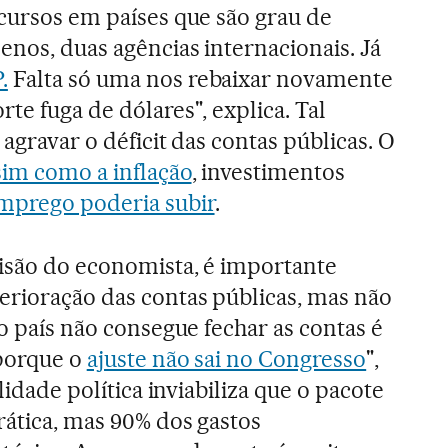
ecursos em países que são grau de
enos, duas agências internacionais. Já
.
Falta só uma nos rebaixar novamente
te fuga de dólares", explica. Tal
 agravar o déficit das contas públicas. O
sim como a inflação
, investimentos
mprego poderia subir
.
visão do economista, é importante
erioração das contas públicas, mas não
 o país não consegue fechar as contas é
 porque o
ajuste não sai no Congresso
",
ilidade política inviabiliza que o pacote
rática, mas 90% dos gastos