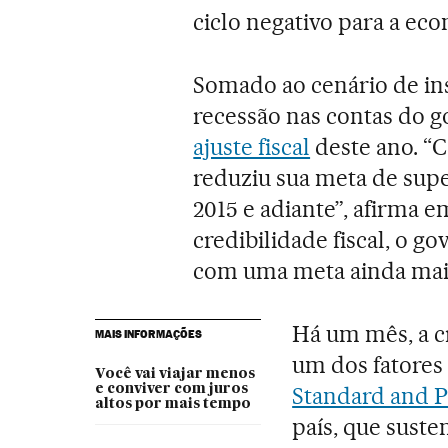
ciclo negativo para a eco
Somado ao cenário de inst
recessão nas contas do 
ajuste fiscal
deste ano. “
reduziu sua meta de sup
2015 e adiante”, afirma 
credibilidade fiscal, o 
com uma meta ainda mais
Há um mês, a c
MAIS INFORMAÇÕES
um dos fatores
Você vai viajar menos
e conviver com juros
Standard and Po
altos por mais tempo
país, que suste