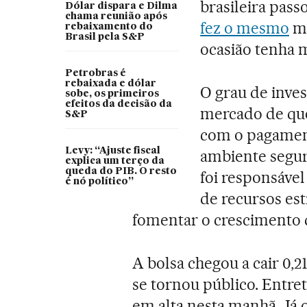
brasileira pass
Dólar dispara e Dilma
chama reunião após
fez o mesmo
mo
rebaixamento do
Brasil pela S&P
ocasião tenha 
Petrobras é
rebaixada e dólar
O grau de inve
sobe, os primeiros
efeitos da decisão da
mercado de que
S&P
com o pagament
Levy: “Ajuste fiscal
ambiente segur
explica um terço da
queda do PIB. O resto
foi responsável
é nó político”
de recursos est
fomentar o crescimento d
A bolsa chegou a cair 0,
se tornou público. Entre
em alta nesta manhã. Já 