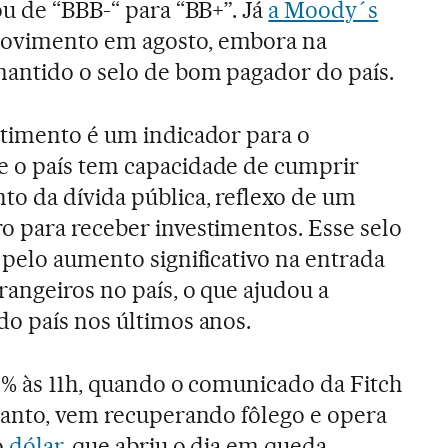
ou de “BBB-“ para “BB+”. Já
a Moody´s
vimento em agosto, embora na
mantido o selo de bom pagador do país.
stimento é um indicador para o
 o país tem capacidade de cumprir
o da dívida pública, reflexo de um
o para receber investimentos. Esse selo
 pelo aumento significativo na entrada
rangeiros no país, o que ajudou a
o país nos últimos anos.
21% às 11h, quando o comunicado da Fitch
tanto, vem recuperando fôlego e opera
o
dólar
, que abriu o dia em queda,