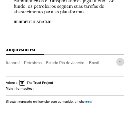
caminhoneiros e transportadores joga futebol. Ao
fundo, os petroleiros seguem suas tarefas de
abastecimento para as plataformas.
HERIBERTO ARAÚJO
ARQUIVADO EM
Itaboraí
Petrobras
Estado Rio de Janeiro
Brasil
Corrupção
América do Sul
América Latina
América
Empresas
Delitos
Economia
Justiça
Adere a
Mais informações
aquí
Si está interesado en licenciar este contenido, pinche