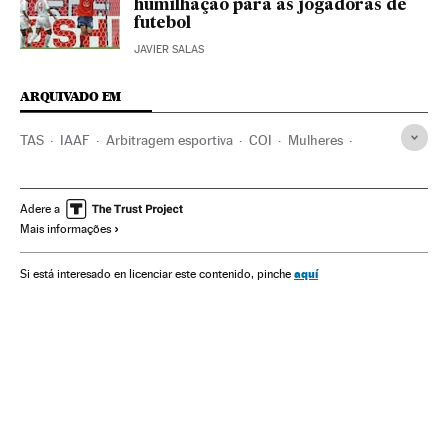
humilhação para as jogadoras de
futebol
JAVIER SALAS
ARQUIVADO EM
TAS
IAAF
Arbitragem esportiva
COI
Mulheres
Atletismo
Organizaciones deportivas
Esportes
Sociedade
Adere a
Mais informações
aquí
Si está interesado en licenciar este contenido, pinche