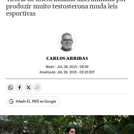
produzir muito testosterona muda leis
esportivas
CARLOS ARRIBAS
Madri -
JUL
28, 2015 - 08:59
atualizado:
JUL
28, 2015 - 09:15
EDT
Compartir en Whatsapp
Compartir en Facebook
Compartir en Twitter
Desplegar Redes Sociales
Añadir EL PAÍS en Google