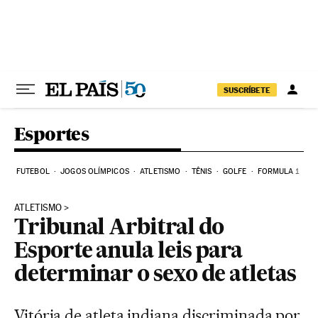
Pular para o conteúdo
SUSCRÍBETE
Esportes
FUTEBOL
JOGOS OLÍMPICOS
ATLETISMO
TÊNIS
GOLFE
FORMULA 1
ATLETISMO
Tribunal Arbitral do
Esporte anula leis para
determinar o sexo de atletas
Vitória de atleta indiana discriminada por