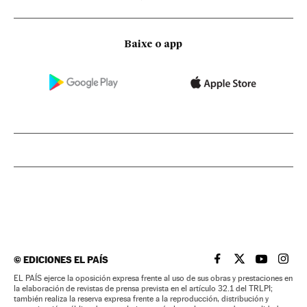
Baixe o app
©
EDICIONES EL PAÍS
EL PAÍS BRASIL EN
EL PAÍS BRASI
EL PAÍS B
EL PA
EL PAÍS ejerce la oposición expresa frente al uso de sus obras y prestaciones en
la elaboración de revistas de prensa prevista en el artículo 32.1 del TRLPI;
también realiza la reserva expresa frente a la reproducción, distribución y