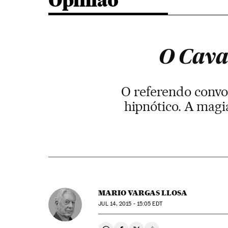
Opinião
O Caval
O referendo convo
hipnótico. A magi
MARIO VARGAS LLOSA
JUL
14, 2015 - 15:05
EDT