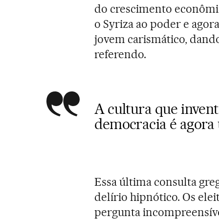
do crescimento econômic
o Syriza ao poder e agor
jovem carismático, dand
referendo.
A cultura que invento
democracia é agora 
Essa última consulta gre
delírio hipnótico. Os el
pergunta incompreensíve