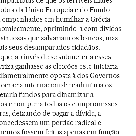
mpatriotas de que os terríveis males
o obra da União Europeia e do Fundo
, empenhados em humilhar a Grécia
onomicamente, oprimindo-a com dívidas
struosas que salvariam os bancos, mas
is seus desamparados cidadãos.
que, ao invés de se submeter a esses
riza ganhasse as eleições este iniciaria
diametralmente oposta à dos Governos
tocracia internacional: readmitiria os
jetaria fundos para dinamizar a
gos e romperia todos os compromissos
ras, deixando de pagar a dívida, a
concedessem um perdão radical e
entos fossem feitos apenas em função