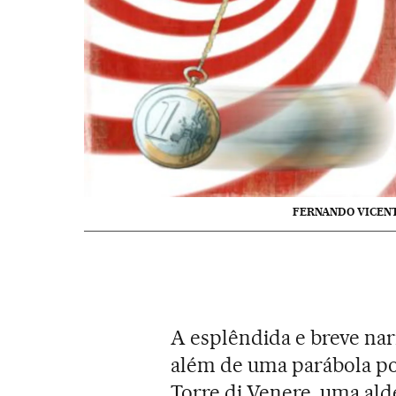
FERNANDO VICEN
A esplêndida e breve nar
além de uma parábola pol
Torre di Venere, uma alde