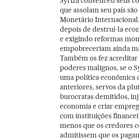
Syriza convenceu seus co
que assolam seu país sã
Monetário Internacional
depois de destruí-la ec
e exigindo reformas mon
empobreceriam ainda ma
Também os fez acreditar 
poderes malignos, se o Sy
uma política econômica 
anteriores, servos da plu
burocratas demitidos, in
economia e criar empre
com instituições financei
menos que os credores 
admitissem que os pagam