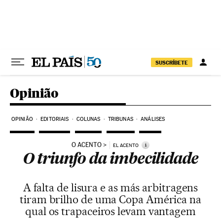
Pular para o conteúdo
SUSCRÍBETE
Opinião
OPINIÃO
EDITORIAIS
COLUNAS
TRIBUNAS
ANÁLISES
O ACENTO
i
EL ACENTO
O triunfo da imbecilidade
A falta de lisura e as más arbitragens
tiram brilho de uma Copa América na
qual os trapaceiros levam vantagem