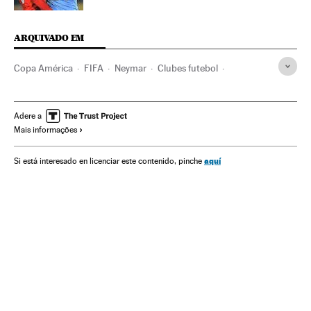
ARQUIVADO EM
Copa América
FIFA
Neymar
Clubes futebol
Times esportes
Organizações desportivas
Copa América 2015
Final Copa Libertadores
Fase final
Adere a
Mais informações
Copa Libertadores 2015
Copa Libertadores
Futebol
Competições
Esportes
aquí
Si está interesado en licenciar este contenido, pinche