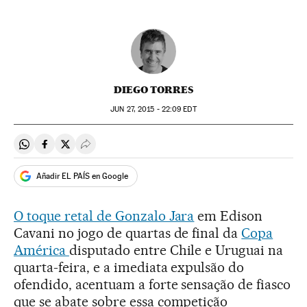
DIEGO TORRES
JUN
27, 2015 - 22:09
EDT
Compartir en Whatsapp
Compartir en Facebook
Compartir en Twitter
Desplegar Redes Sociales
Añadir EL PAÍS en Google
O toque retal de Gonzalo Jara
em Edison
Cavani no jogo de quartas de final da
Copa
América
disputado entre Chile e Uruguai na
quarta-feira, e a imediata expulsão do
ofendido, acentuam a forte sensação de fiasco
que se abate sobre essa competição