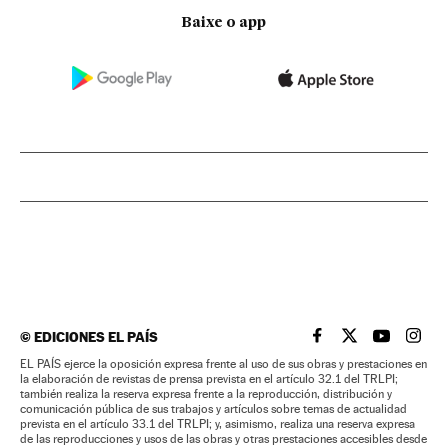
Baixe o app
©
EDICIONES EL PAÍS
EL PAÍS BRASIL EN
EL PAÍS BRASI
EL PAÍS B
EL PA
EL PAÍS ejerce la oposición expresa frente al uso de sus obras y prestaciones en
la elaboración de revistas de prensa prevista en el artículo 32.1 del TRLPI;
también realiza la reserva expresa frente a la reproducción, distribución y
comunicación pública de sus trabajos y artículos sobre temas de actualidad
prevista en el artículo 33.1 del TRLPI; y, asimismo, realiza una reserva expresa
de las reproducciones y usos de las obras y otras prestaciones accesibles desde