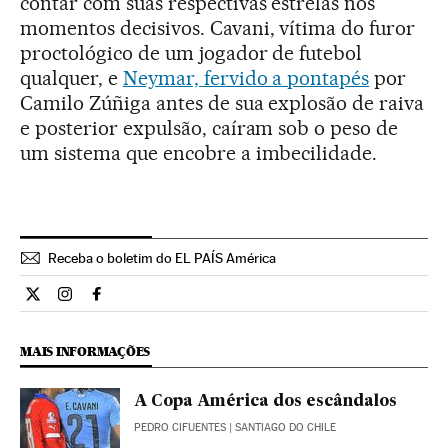
contar com suas respectivas estrelas nos
momentos decisivos. Cavani, vítima do furor
proctológico de um jogador de futebol
qualquer, e
Neymar, fervido a pontapés
por
Camilo Zúñiga antes de sua explosão de raiva
e posterior expulsão, caíram sob o peso de
um sistema que encobre a imbecilidade.
Receba o boletim do EL PAÍS América
Opiniao El País Brasil en Twitter
Opiniao El País Brasil en Instagram
Opiniao El País Brasil en Facebook
MAIS INFORMAÇÕES
A Copa América dos escândalos
PEDRO CIFUENTES
| SANTIAGO DO CHILE