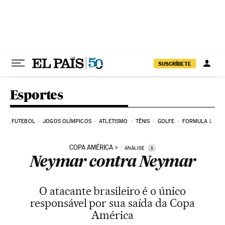
Pular para o conteúdo
SUSCRÍBETE
Esportes
FUTEBOL
JOGOS OLÍMPICOS
ATLETISMO
TÊNIS
GOLFE
FORMULA 1
COPA AMÉRICA
i
ANÁLISE
Neymar contra Neymar
O atacante brasileiro é o único
responsável por sua saída da Copa
América