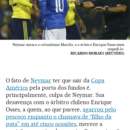
Neymar encara o colombiano Murillo, e o árbitro Enrique Osses tenta
impedi-lo.
RICARDO MORAES (REUTERS)
O fato de
Neymar
ter que sair da
Copa
América
pela porta dos fundos é,
principalmente, culpa de Neymar. Sua
desavença com o árbitro chileno Enrique
Osses, a quem, ao que parece,
agarrou pelo
pescoço enquanto o chamava de “filho da
puta” em até cinco ocasiões
, merece a