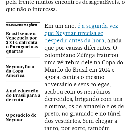
pela frente muitos encontros desagradáveis, o
que não o interessa.
Em um ano,
é a segunda vez
MAIS INFORMAÇÕES
que Neymar precisa se
Brasil vence a
Venezuela por
despedir antes da hora
, ainda
2 x 1 e enfrenta
que por causas diferentes. O
o Paraguai nas
quartas
colombiano Zúñiga fraturou
uma vértebra dele na Copa do
Neymar, fora
Mundo do Brasil em 2014 e
da Copa
agora, contra o mesmo
América
adversário e seus colegas,
acabou com os neurônios
A má educação
do Brasil para a
derretidos, brigando com uns
derrota
e outros, os de amarelo e os de
preto, no gramado e no túnel
O pesadelo de
dos vestiários. Sem chegar a
Neymar
tanto, por sorte, também