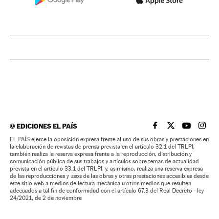
©
EDICIONES EL PAÍS
EL PAÍS BRASIL EN
EL PAÍS BRASI
EL PAÍS B
EL PA
EL PAÍS ejerce la oposición expresa frente al uso de sus obras y prestaciones en
la elaboración de revistas de prensa prevista en el artículo 32.1 del TRLPI;
también realiza la reserva expresa frente a la reproducción, distribución y
comunicación pública de sus trabajos y artículos sobre temas de actualidad
prevista en el artículo 33.1 del TRLPI; y, asimismo, realiza una reserva expresa
de las reproducciones y usos de las obras y otras prestaciones accesibles desde
este sitio web a medios de lectura mecánica u otros medios que resulten
adecuados a tal fin de conformidad con el artículo 67.3 del Real Decreto - ley
24/2021, de 2 de noviembre