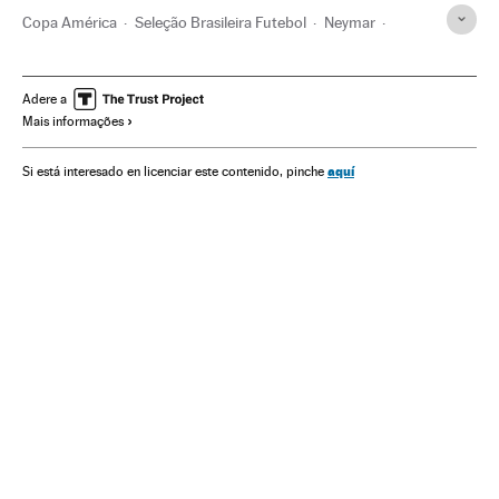
Copa América
Seleção Brasileira Futebol
Neymar
FC Barcelona
Seleções esportivas
Futebol
Times esportes
Competições
Esportes
Adere a
Mais informações
Copa América 2015
Seleção Brasileira
aquí
Si está interesado en licenciar este contenido, pinche