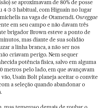
visão) se aproximavam de 80% de posse
 4-3-3 habitual, com Higuaín no lugar
michelis na vaga de Otamendi. Os
reggae
ente em seu campo e não davam três
nte brigador Brown esteve a ponto de
1 minutos, mas diante de sua solidão
zar a linha branca, a não ser nos
não criavam perigo. Nem sequer
ecida potência física, salvo em alguma
50 metros pelo lado, em que avançavam
ão, Usain Bolt planeja aceitar o convite
r com a seleção quando abandonar o
.
em, mas temeroso demais de roubar o