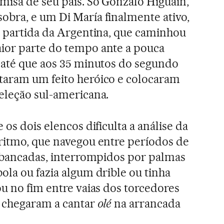
misa de seu país. Só Gonzalo Higuaín,
bra, e um Di María finalmente ativo,
a partida da Argentina, que caminhou
ior parte do tempo ante a pouca
 até que aos 35 minutos do segundo
taram um feito heróico e colocaram
eleção sul-americana.
 os dois elencos dificulta a análise da
ritmo, que navegou entre períodos de
uibancadas, interrompidos por palmas
ola ou fazia algum drible ou tinha
ou no fim entre vaias dos torcedores
e chegaram a cantar
olé
na arrancada