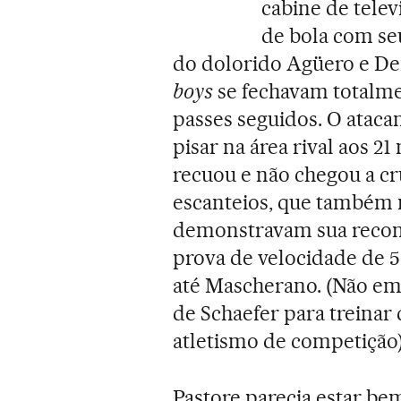
cabine de tele
de bola com seu
do dolorido Agüero e De
boys
se fechavam totalm
passes seguidos. O ataca
pisar na área rival aos 2
recuou e não chegou a cru
escanteios, que também 
demonstravam sua reconh
prova de velocidade de 
até Mascherano. (Não em v
de Schaefer para treina
atletismo de competição)
Pastore parecia estar b