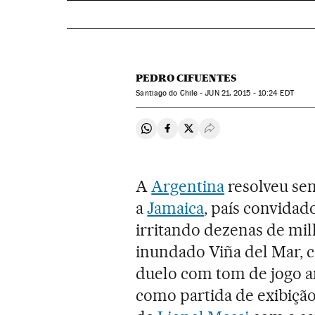
PEDRO CIFUENTES
Santiago do Chile -
JUN
21, 2015 - 10:24
EDT
Compartir en Whatsapp
Compartir en Facebook
Compartir en Twitter
Desplegar Redes Soci
A
Argentina
resolveu se
a
Jamaica
, país convidado
irritando dezenas de mi
inundado Viña del Mar, c
duelo com tom de jogo 
como partida de exibiçã