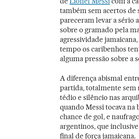
de
Lionel Messi
com a ca
também sem acertos de so
pareceram levar a sério 
sobre o gramado pela ma
agressividade jamaicana,
tempo os caribenhos ten
alguma pressão sobre a s
A diferença abismal entre
partida, totalmente sem 
tédio e silêncio nas arq
quando Messi tocava na b
chance de gol, e naufrag
argentinos, que inclusiv
final de força jamaicana.