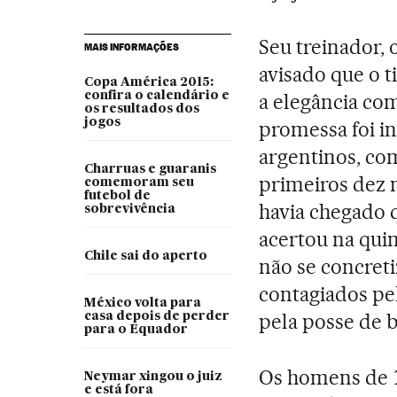
Seu treinador, 
MAIS INFORMAÇÕES
avisado que o 
Copa América 2015:
confira o calendário e
a elegância co
os resultados dos
jogos
promessa foi in
argentinos, co
Charruas e guaranis
primeiros dez 
comemoram seu
futebol de
havia chegado q
sobrevivência
acertou na qui
Chile sai do aperto
não se concret
contagiados pel
México volta para
pela posse de bo
casa depois de perder
para o Equador
Os homens de
Neymar xingou o juiz
e está fora