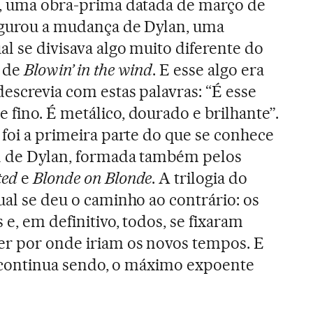
, uma obra-prima datada de março de
augurou a mudança de Dylan, uma
al se divisava algo muito diferente do
r de
Blowin’ in the wind
. E esse algo era
descrevia com estas palavras: “É esse
 fino. É metálico, dourado e brilhante”.
foi a primeira parte do que se conhece
al de Dylan, formada também pelos
ted
e
Blonde on Blonde
. A trilogia do
ual se deu o caminho ao contrário: os
 e, em definitivo, todos, se fixaram
er por onde iriam os novos tempos. E
e continua sendo, o máximo expoente