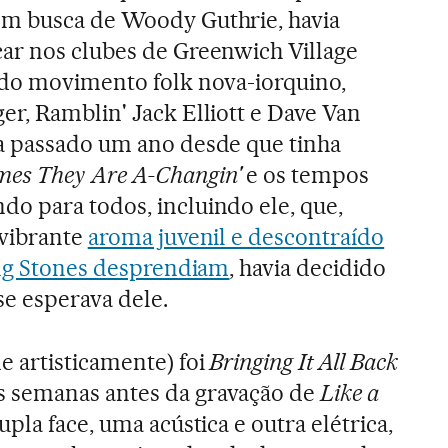
m busca de Woody Guthrie, havia
ar nos clubes de Greenwich Village
 do movimento folk nova-iorquino,
r, Ramblin' Jack Elliott e Dave Van
a passado um ano desde que tinha
mes They Are A-Changin'
e os tempos
o para todos, incluindo ele, que,
 vibrante
aroma juvenil e descontraído
ing Stones desprendiam
, havia decidido
se esperava dele.
 artisticamente) foi
Bringing It All Back
s semanas antes da gravação de
Like a
pla face, uma acústica e outra elétrica,