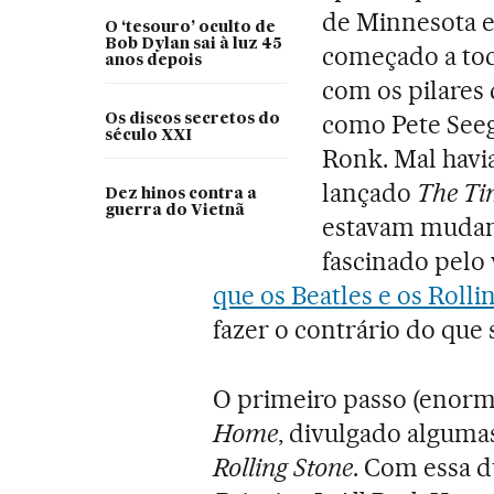
de Minnesota e
O ‘tesouro’ oculto de
Bob Dylan sai à luz 45
começado a toc
anos depois
com os pilares
como Pete Seege
Os discos secretos do
século XXI
Ronk. Mal havi
lançado
The Ti
Dez hinos contra a
guerra do Vietnã
estavam mudand
fascinado pelo
que os Beatles e os Roll
fazer o contrário do que 
O primeiro passo (enorme
Home
, divulgado alguma
Rolling Stone
. Com essa du