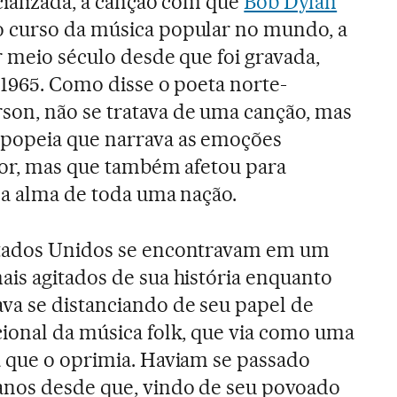
ecializada, a canção com que
Bob Dylan
 curso da música popular no mundo, a
r meio século desde que foi gravada,
 1965. Como disse o poeta norte-
on, não se tratava de uma canção, mas
popeia que narrava as emoções
tor, mas que também afetou para
 a alma de toda uma nação.
stados Unidos se encontravam em um
ais agitados de sua história enquanto
va se distanciando de seu papel de
cional da música folk, que via como uma
a que o oprimia. Haviam se passado
anos desde que, vindo de seu povoado