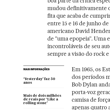
boa parte da crítica esp
mudou definitivamente o
fita que acaba de cumpri
entre 15 e 16 de junho de
americano David Henders
de “uma epopeia”. Uma e
incontroláveis de seu au
sempre a visão do rock e
Em 1965, os E
MAIS INFORMAÇÕES
dos períodos m
‘Yesterday’ faz 50
anos
Bob Dylan anda
porta-voz gera
Mais de dois milhões
camisa de forç
de reais por ‘Like a
rolling stone’
apenas quatro 