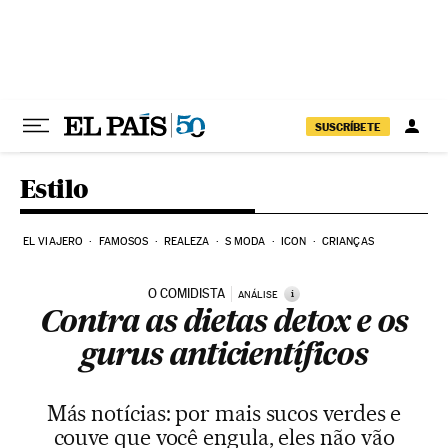
Pular para o conteúdo
SUSCRÍBETE
Estilo
EL VIAJERO
FAMOSOS
REALEZA
S MODA
ICON
CRIANÇAS
O COMIDISTA
i
ANÁLISE
Contra as dietas detox e os
gurus anticientíficos
Más notícias: por mais sucos verdes e
couve que você engula, eles não vão