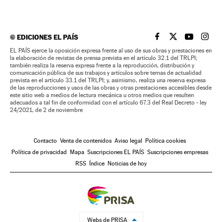
©
EDICIONES EL PAÍS
EL PAÍS BRASIL EN
EL PAÍS BRASI
EL PAÍS B
EL PA
EL PAÍS ejerce la oposición expresa frente al uso de sus obras y prestaciones en
la elaboración de revistas de prensa prevista en el artículo 32.1 del TRLPI;
también realiza la reserva expresa frente a la reproducción, distribución y
comunicación pública de sus trabajos y artículos sobre temas de actualidad
prevista en el artículo 33.1 del TRLPI; y, asimismo, realiza una reserva expresa
de las reproducciones y usos de las obras y otras prestaciones accesibles desde
este sitio web a medios de lectura mecánica u otros medios que resulten
adecuados a tal fin de conformidad con el artículo 67.3 del Real Decreto - ley
24/2021, de 2 de noviembre
Contacto
Venta de contenidos
Aviso legal
Política cookies
Política de privacidad
Mapa
Suscripciones EL PAÍS
Suscripciones empresas
RSS
Índice
Noticias de hoy
Webs de PRISA