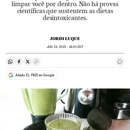
limpar você por dentro. Não há provas
científicas que sustentem as dietas
desintoxicantes.
JORDI LUQUE
JUN
23, 2015 - 16:01
EDT
Compartir en Whatsapp
Compartir en Facebook
Compartir en Twitter
Desplegar Redes Sociales
Come
Añadir EL PAÍS en Google