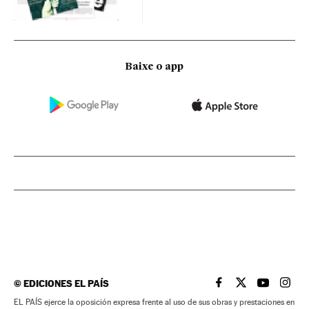
Baixe o app
©
EDICIONES EL PAÍS
EL PAÍS BRASIL EN
EL PAÍS BRASI
EL PAÍS B
EL PA
EL PAÍS ejerce la oposición expresa frente al uso de sus obras y prestaciones en