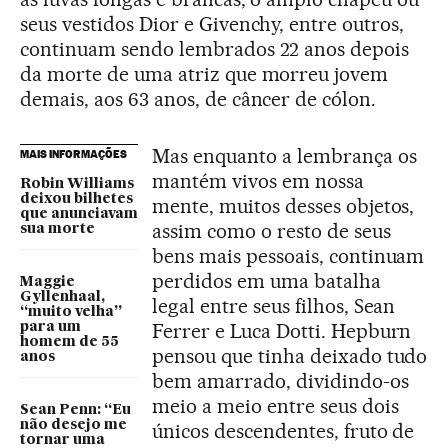
seus vestidos Dior e Givenchy, entre outros,
continuam sendo lembrados 22 anos depois
da morte de uma atriz que morreu jovem
demais, aos 63 anos, de câncer de cólon.
Mas enquanto a lembrança os
MAIS INFORMAÇÕES
mantém vivos em nossa
Robin Williams
deixou bilhetes
mente, muitos desses objetos,
que anunciavam
assim como o resto de seus
sua morte
bens mais pessoais, continuam
perdidos em uma batalha
Maggie
Gyllenhaal,
legal entre seus filhos, Sean
“muito velha”
Ferrer e Luca Dotti. Hepburn
para um
homem de 55
pensou que tinha deixado tudo
anos
bem amarrado, dividindo-os
meio a meio entre seus dois
Sean Penn: “Eu
não desejo me
únicos descendentes, fruto de
tornar uma