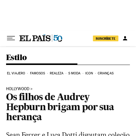
Pular para o conteúdo
SUSCRÍBETE
Estilo
EL VIAJERO
FAMOSOS
REALEZA
S MODA
ICON
CRIANÇAS
HOLLYWOOD
Os filhos de Audrey
Hepburn brigam por sua
herança
Sean Ferrer e Luca Dotti disputam coleção