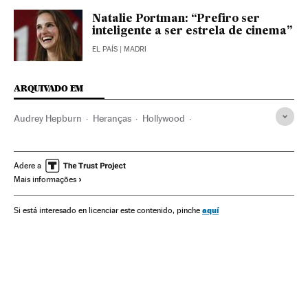
Natalie Portman: “Prefiro ser
inteligente a ser estrela de cinema”
EL PAÍS
| MADRI
ARQUIVADO EM
Audrey Hepburn
Heranças
Hollywood
Direito sucessões
Cinema dos Estados Unidos
Direito privado
Família
Indústria Cinematográfica
Adere a
Mais informações
Gente
Cinema
Direito
Justiça
Sociedade
aquí
Si está interesado en licenciar este contenido, pinche