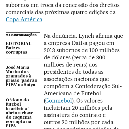
subornos em troca da concessão dos direitos
comerciais das próximas quatro edições da
Copa América
.
Na denúncia, Lynch afirma que
MAIS INFORMAÇÕES
a empresa Datisa pagou em
EDITORIAL |
Raízes
2013 subornos de 100 milhões
corruptas
de dólares (cerca de 300
milhões de reais) aos
José Maria
presidentes de todas as
Marin: dos
gramados à
associações nacionais que
prisão ‘padrão
compõem a Confederação Sul-
FIFA’ na Suíça
Americana de Futebol
(
Conmebol
). Os valores
O ‘dono do
futebol
incluiriam 20 milhões pela
brasileiro’
abriu a chave
assinatura do contrato e
do esquema
outros 20 milhões por cada
corrupto na
FIFA