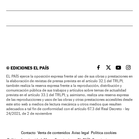
©
EDICIONES EL PAÍS
EL PAÍS BRASIL EN
EL PAÍS BRASI
EL PAÍS B
EL PA
EL PAÍS ejerce la oposición expresa frente al uso de sus obras y prestaciones en
la elaboración de revistas de prensa prevista en el artículo 32.1 del TRLPI;
también realiza la reserva expresa frente a la reproducción, distribución y
comunicación pública de sus trabajos y artículos sobre temas de actualidad
prevista en el artículo 33.1 del TRLPI; y, asimismo, realiza una reserva expresa
de las reproducciones y usos de las obras y otras prestaciones accesibles desde
este sitio web a medios de lectura mecánica u otros medios que resulten
adecuados a tal fin de conformidad con el artículo 67.3 del Real Decreto - ley
24/2021, de 2 de noviembre
Contacto
Venta de contenidos
Aviso legal
Política cookies