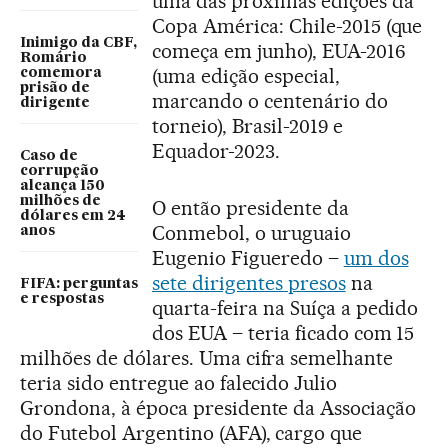
uma das próximas edições da
Copa América: Chile-2015 (que
Inimigo da CBF,
começa em junho), EUA-2016
Romário
(uma edição especial,
comemora
prisão de
marcando o centenário do
dirigente
torneio), Brasil-2019 e
Equador-2023.
Caso de
corrupção
alcança 150
milhões de
O então presidente da
dólares em 24
Conmebol, o uruguaio
anos
Eugenio Figueredo –
um dos
sete dirigentes presos
na
FIFA: perguntas
e respostas
quarta-feira na Suíça a pedido
dos EUA – teria ficado com 15
milhões de dólares. Uma cifra semelhante
teria sido entregue ao falecido Julio
Grondona, à época presidente da Associação
do Futebol Argentino (AFA), cargo que