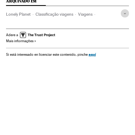
ARQUIVADO EM
Lonely Planet
Classificação viagens
Viagens
Restaurantes
Gastronomia
Restauración
Ofertas turísticas
Hotelaria
Turismo
Cultura
Adere a
Mais informações
aquí
Si está interesado en licenciar este contenido, pinche