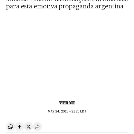
para esta emotiva propaganda argentina
VERNE
MAY
24, 2015 - 21:25
EDT
Compartir en Whatsapp
Compartir en Facebook
Compartir en Twitter
Desplegar Redes Sociales