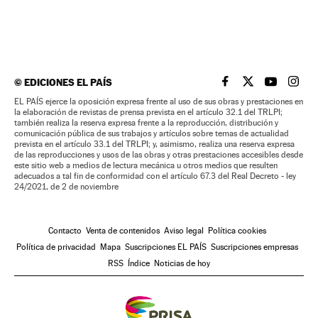
©
EDICIONES EL PAÍS
EL PAÍS BRASIL EN
EL PAÍS BRASI
EL PAÍS B
EL PA
EL PAÍS ejerce la oposición expresa frente al uso de sus obras y prestaciones en
la elaboración de revistas de prensa prevista en el artículo 32.1 del TRLPI;
también realiza la reserva expresa frente a la reproducción, distribución y
comunicación pública de sus trabajos y artículos sobre temas de actualidad
prevista en el artículo 33.1 del TRLPI; y, asimismo, realiza una reserva expresa
de las reproducciones y usos de las obras y otras prestaciones accesibles desde
este sitio web a medios de lectura mecánica u otros medios que resulten
adecuados a tal fin de conformidad con el artículo 67.3 del Real Decreto - ley
24/2021, de 2 de noviembre
Contacto
Venta de contenidos
Aviso legal
Política cookies
Política de privacidad
Mapa
Suscripciones EL PAÍS
Suscripciones empresas
RSS
Índice
Noticias de hoy