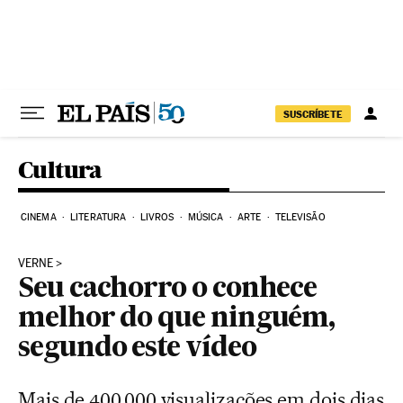
Pular para o conteúdo
SUSCRÍBETE
Cultura
CINEMA
LITERATURA
LIVROS
MÚSICA
ARTE
TELEVISÃO
VERNE
Seu cachorro o conhece
melhor do que ninguém,
segundo este vídeo
Mais de 400.000 visualizações em dois dias