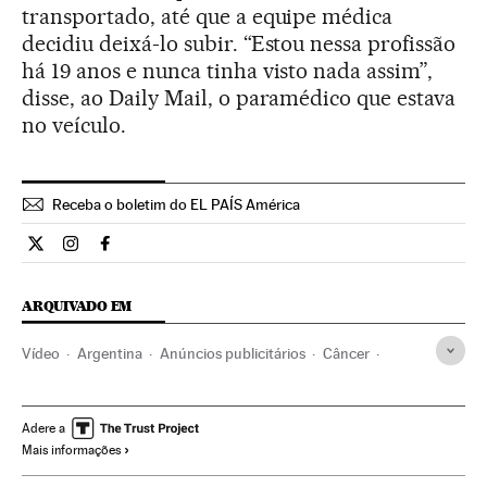
transportado, até que a equipe médica
decidiu deixá-lo subir. “Estou nessa profissão
há 19 anos e nunca tinha visto nada assim”,
disse, ao Daily Mail, o paramédico que estava
no veículo.
Receba o boletim do EL PAÍS América
Cultura El País Brasil en Twitter
Cultura El País Brasil en Instagram
Cultura El País Brasil en Facebook
ARQUIVADO EM
Vídeo
Argentina
Anúncios publicitários
Câncer
América Latina
Doenças
América
Saúde
DDB
Agências publicidade
Publicidade
Meios comunicação
Adere a
Mais informações
Comunicação
Verne