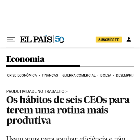
Pular para o conteúdo
SUSCRÍBETE
Economia
CRISE ECONÔMICA
FINANÇAS
GUERRA COMERCIAL
BOLSA
DESEMPREGO
PRODUTIVIDADE NO TRABALHO
Os hábitos de seis CEOs para
terem uma rotina mais
produtiva
Usam apps para ganhar eficiência e não