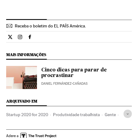
Receba o boletim do EL PAÍS América.
Economia El País Brasil en Twitter
Economia El País Brasil en Instagram
Economia El País Brasil en Facebook
MAIS INFORMAÇÕES
Cinco dicas para parar de
procrastinar
DANIEL FERNÁNDEZ-CAÑADAS
ARQUIVADO EM
Startup 2020 for 2020
Produtividade trabalhista
Gente
Empreendedores
Apps
Empresários
Aplicações informáticas
Empreendedorismo
Adere a