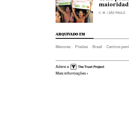
maioridad
C. M.
| SÃO PAULO
ARQUIVADO EM
Menores
Prisões
Brasil
Centros peni
Regime penitenciário
América
Bruno 
Adere a
Mais informações