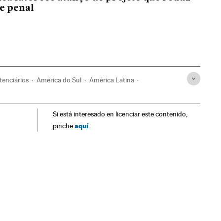
e penal
tenciários
América do Sul
América Latina
Covas
Grupos sociais
Sociedade
Si está interesado en licenciar este contenido,
aquí
pinche