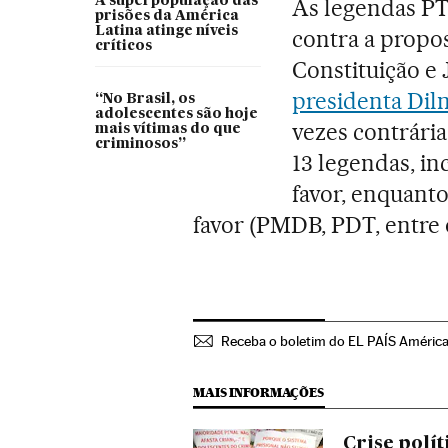
A superpopulação das
As legendas PT
prisões da América
Latina atinge níveis
contra a propo
críticos
Constituição e 
presidenta Dil
“No Brasil, os
adolescentes são hoje
vezes contrári
mais vítimas do que
criminosos”
13 legendas, i
favor, enquanto
favor (PMDB, PDT, entre 
Receba o boletim do EL PAÍS Améric
MAIS INFORMAÇÕES
Crise polí