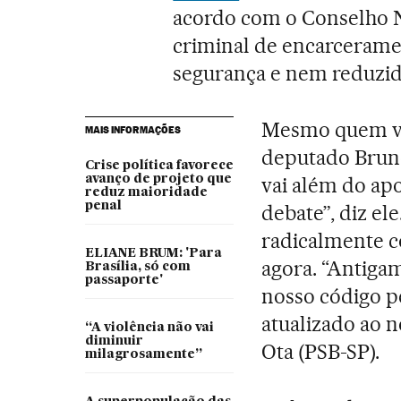
acordo com o Conselho Na
criminal de encarceram
segurança e nem reduzido
Mesmo quem vot
MAIS INFORMAÇÕES
deputado Bruno
Crise política favorece
avanço de projeto que
vai além do ap
reduz maioridade
penal
debate”, diz el
radicalmente c
ELIANE BRUM: 'Para
agora. “Antigam
Brasília, só com
passaporte'
nosso código pe
atualizado ao 
“A violência não vai
diminuir
Ota (PSB-SP).
milagrosamente”