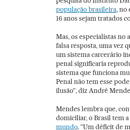
pesquisa do Instituto Da
população brasileira
, no
16 anos sejam tratados co
Mas, os especialistas no
falsa resposta, uma vez 
um sistema carcerário i
penal significaria repro
sistema que funciona mui
Penal não tem esse poder
ilusão”, diz André Mende
Mendes lembra que, cont
domiciliar, o Brasil tem 
mundo
. “Um déficit de 