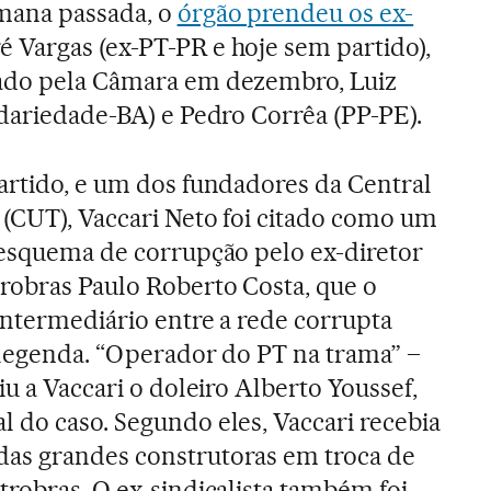
emana passada, o
órgão prendeu os ex-
 Vargas (ex-PT-PR e hoje sem partido),
ado pela Câmara em dezembro, Luiz
idariedade-BA) e Pedro Corrêa (PP-PE).
artido, e um dos fundadores da Central
(CUT), Vaccari Neto foi citado como um
 esquema de corrupção pelo ex-diretor
robras Paulo Roberto Costa, que o
intermediário entre a rede corrupta
a legenda. “Operador do PT na trama” –
iu a Vaccari o doleiro Alberto Youssef,
 do caso. Segundo eles, Vaccari recebia
as grandes construtoras em troca de
trobras. O ex-sindicalista também foi