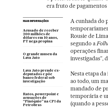
era fruto de pagamentos i
A cunhada do pe
MAIS INFORMAÇÕES
temporariament
Acusado de receber
200 milhões de
Rousie de Lima,
dólares em 10 anos,
PT nega propina
segundo a
Folh
operações fina
O grande museu da
investigadas”, 
Lava Jato
Lava Jato prende ex-
Nesta etapa da 
deputados e põe
banco federal sob
ao todo, um ma
investigação
mandado de pr
Ratos, powerpoint e
temporária e 
acusações de
“Pinóquio” na CPI da
(quando a pess
Petrobras