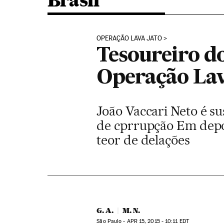
Brasil
OPERAÇÃO LAVA JATO
Tesoureiro d
Operação Lav
João Vaccari Neto é s
de cprrupção Em depo
teor de delações
G. A.
M. N.
São Paulo -
APR
15, 2015 - 10:11
EDT