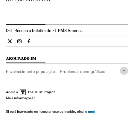
Receba o boletim do EL PAÍS América
Ciencia El País Brasil en Twitter
Ciencia El País Brasil en Instagram
Ciencia El País Brasil en Facebook
ARQUIVADO EM
Envelhecimento população
Problemas demográficos
Beleza
Demografia
Ciência
Saúde
Sociedade
Adere a
Mais informações
aquí
Si está interesado en licenciar este contenido, pinche