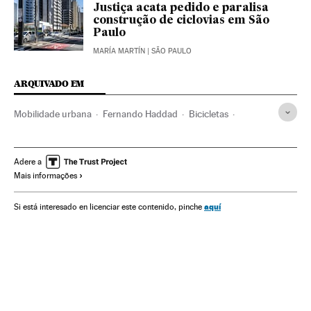
Justiça acata pedido e paralisa
construção de ciclovias em São
Paulo
MARÍA MARTÍN
| SÃO PAULO
ARQUIVADO EM
Mobilidade urbana
Fernando Haddad
Bicicletas
São Paulo
Políticas mobilidade
Transporte sustentável
Estado São Paulo
Desenvolvimento sustentável
Adere a
Mais informações
Transporte urbano
Brasil
Veículos
América do Sul
América Latina
América
Transporte
Justiça
aquí
Si está interesado en licenciar este contenido, pinche
Meio ambiente
Áreas urbanas
Urbanismo