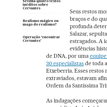
Sevilha quatro textos
inéditos sobre
Cervantes
Seus restos mo
braços e do qu
Realismo mágico ou
mago do realismo?
profunda deteri
Salazar, sepul
Operação ‘encontrar
estragados. A i
Cervantes’
evidências his
de DNA, por uma
equipe
30 especialistas
de toda 
Etxeberria. Esses restos
extraviados, estavam afi
Ordem da Santíssima Tr
As indagações começara