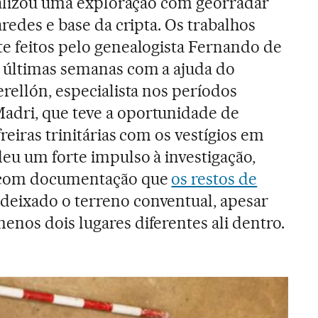
realizou uma exploração com georradar
aredes e base da cripta. Os trabalhos
e feitos pelo genealogista Fernando de
s últimas semanas com a ajuda do
rellón, especialista nos períodos
dri, que teve a oportunidade de
reiras trinitárias com os vestígios em
deu um forte impulso à investigação,
r com documentação que
os restos de
deixado o terreno conventual, apesar
nos dois lugares diferentes ali dentro.