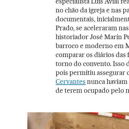
especialista Luis Avial 
no chão da igreja e nas p
documentais, inicialment
Prado, se aceleraram na
historiador José Marín Pe
barroco e moderno em Ma
comparar os diários das f
torno do convento. Isso 
pois permitiu assegura
Cervantes
nunca haviam 
de terem ocupado pelo me