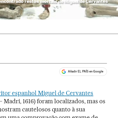
 encontrado restos mortais de Miguel de Cervantes
Añadir EL PAÍS en Google
ales
ritor espanhol Miguel de Cervantes
– Madri, 1616) foram localizados, mas os
mostram cautelosos quanto à sua
terem uma comprovação com exame de