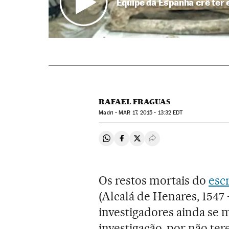
Equipe da Espanha crê ter
RAFAEL FRAGUAS
Madri -
MAR
17, 2015 - 13:32
EDT
Compartir en Whatsapp
Compartir en Facebook
Compartir en Twitter
Desplegar Redes Soci
Os restos mortais do
esc
(Alcalá de Henares, 1547 
investigadores ainda se 
investigação, por não 