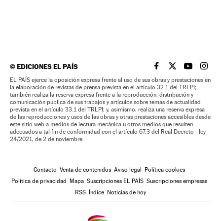
©
EDICIONES EL PAÍS
EL PAÍS BRASIL EN
EL PAÍS BRASI
EL PAÍS B
EL PA
EL PAÍS ejerce la oposición expresa frente al uso de sus obras y prestaciones en
la elaboración de revistas de prensa prevista en el artículo 32.1 del TRLPI;
también realiza la reserva expresa frente a la reproducción, distribución y
comunicación pública de sus trabajos y artículos sobre temas de actualidad
prevista en el artículo 33.1 del TRLPI; y, asimismo, realiza una reserva expresa
de las reproducciones y usos de las obras y otras prestaciones accesibles desde
este sitio web a medios de lectura mecánica u otros medios que resulten
adecuados a tal fin de conformidad con el artículo 67.3 del Real Decreto - ley
24/2021, de 2 de noviembre
Contacto
Venta de contenidos
Aviso legal
Política cookies
Política de privacidad
Mapa
Suscripciones EL PAÍS
Suscripciones empresas
RSS
Índice
Noticias de hoy