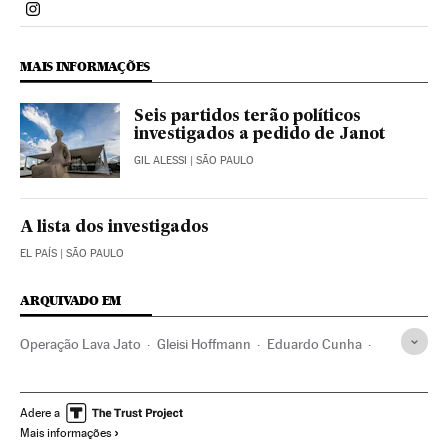
Politica El País Brasil en Instagram
MAIS INFORMAÇÕES
Seis partidos terão políticos
investigados a pedido de Janot
GIL ALESSI
| SÃO PAULO
A lista dos investigados
EL PAÍS
| SÃO PAULO
ARQUIVADO EM
Operação Lava Jato
Gleisi Hoffmann
Eduardo Cunha
Rodrigo Janot
Partido dos Trabalhadores
Caso Petrobras
Investigação policial
Subornos
Adere a
Mais informações
Escândalos políticos
Petrobras
Lavagem dinheiro