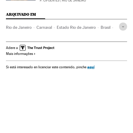
P. CIFUENTES
| RIO DE JANEIRO
ARQUIVADO EM
Rio de Janeiro
Carnaval
Estado Rio de Janeiro
Brasil
América do Sul
América Latina
América
Festas populares
Festas
Folclore
Cultura tradicional
Adere a
Mais informações
Cultura
aquí
Si está interesado en licenciar este contenido, pinche