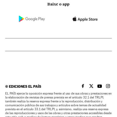
Baixe o app
©
EDICIONES EL PAÍS
EL PAÍS BRASIL EN
EL PAÍS BRASI
EL PAÍS B
EL PA
EL PAÍS ejerce la oposición expresa frente al uso de sus obras y prestaciones en
la elaboración de revistas de prensa prevista en el artículo 32.1 del TRLPI;
también realiza la reserva expresa frente a la reproducción, distribución y
comunicación pública de sus trabajos y artículos sobre temas de actualidad
prevista en el artículo 33.1 del TRLPI; y, asimismo, realiza una reserva expresa
de las reproducciones y usos de las obras y otras prestaciones accesibles desde
este sitio web a medios de lectura mecánica u otros medios que resulten