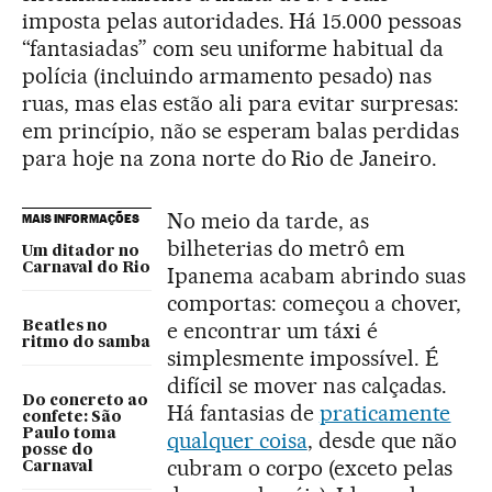
imposta pelas autoridades. Há 15.000 pessoas
“fantasiadas” com seu uniforme habitual da
polícia (incluindo armamento pesado) nas
ruas, mas elas estão ali para evitar surpresas:
em princípio, não se esperam balas perdidas
para hoje na zona norte do Rio de Janeiro.
No meio da tarde, as
MAIS INFORMAÇÕES
bilheterias do metrô em
Um ditador no
Carnaval do Rio
Ipanema acabam abrindo suas
comportas: começou a chover,
e encontrar um táxi é
Beatles no
ritmo do samba
simplesmente impossível. É
difícil se mover nas calçadas.
Do concreto ao
Há fantasias de
praticamente
confete: São
Paulo toma
qualquer coisa
, desde que não
posse do
cubram o corpo (exceto pelas
Carnaval