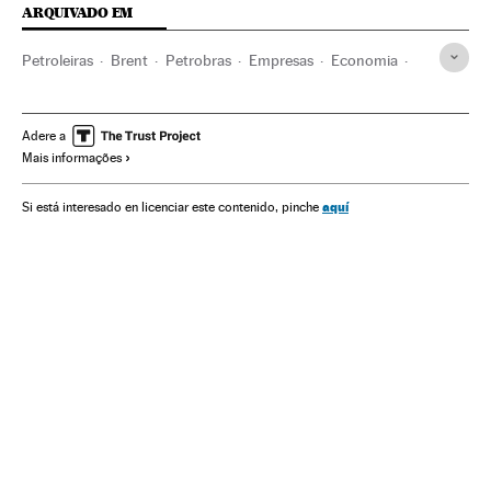
ARQUIVADO EM
Petroleiras
Brent
Petrobras
Empresas
Economia
Petróleo
Matérias-primas
Combustíveis fósseis
Combustíveis
Energia não renovável
Fontes energia
Adere a
Mais informações
Indústria
Energia
aquí
Si está interesado en licenciar este contenido, pinche