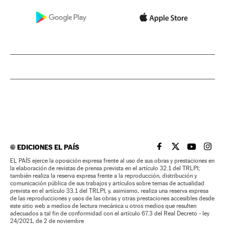
©
EDICIONES EL PAÍS
EL PAÍS BRASIL EN
EL PAÍS BRASI
EL PAÍS B
EL PA
EL PAÍS ejerce la oposición expresa frente al uso de sus obras y prestaciones en
la elaboración de revistas de prensa prevista en el artículo 32.1 del TRLPI;
también realiza la reserva expresa frente a la reproducción, distribución y
comunicación pública de sus trabajos y artículos sobre temas de actualidad
prevista en el artículo 33.1 del TRLPI; y, asimismo, realiza una reserva expresa
de las reproducciones y usos de las obras y otras prestaciones accesibles desde
este sitio web a medios de lectura mecánica u otros medios que resulten
adecuados a tal fin de conformidad con el artículo 67.3 del Real Decreto - ley
24/2021, de 2 de noviembre