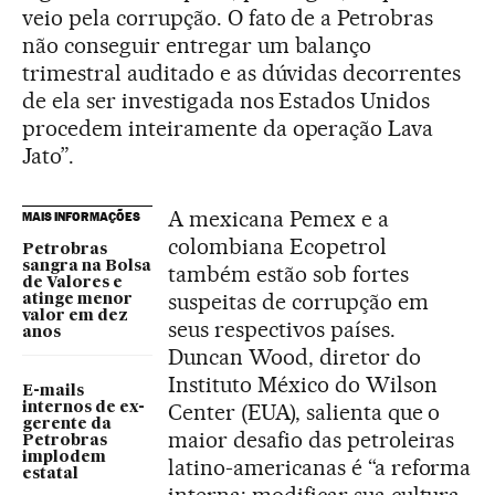
veio pela corrupção. O fato de a Petrobras
não conseguir entregar um balanço
trimestral auditado e as dúvidas decorrentes
de ela ser investigada nos Estados Unidos
procedem inteiramente da operação Lava
Jato”.
A mexicana Pemex e a
MAIS INFORMAÇÕES
colombiana Ecopetrol
Petrobras
sangra na Bolsa
também estão sob fortes
de Valores e
suspeitas de corrupção em
atinge menor
valor em dez
seus respectivos países.
anos
Duncan Wood, diretor do
Instituto México do Wilson
E-mails
Center (EUA), salienta que o
internos de ex-
gerente da
maior desafio das petroleiras
Petrobras
implodem
latino-americanas é “a reforma
estatal
interna: modificar sua cultura