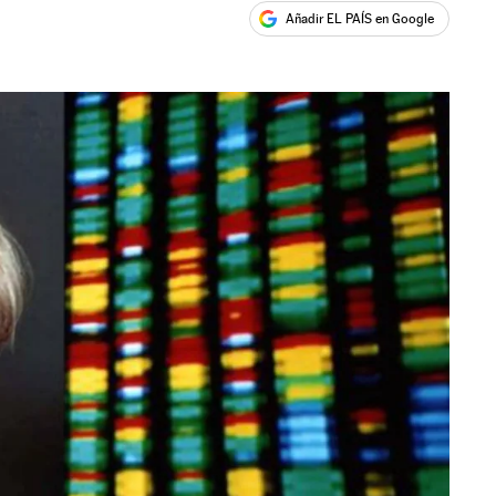
Añadir EL PAÍS en Google
ales