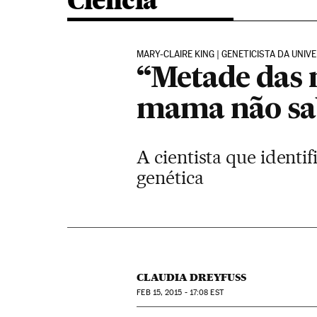
Ciência
MARY-CLAIRE KING | GENETICISTA DA UNI
“Metade das 
mama não s
A cientista que identi
genética
CLAUDIA DREYFUSS
FEB
15, 2015 - 17:08
EST