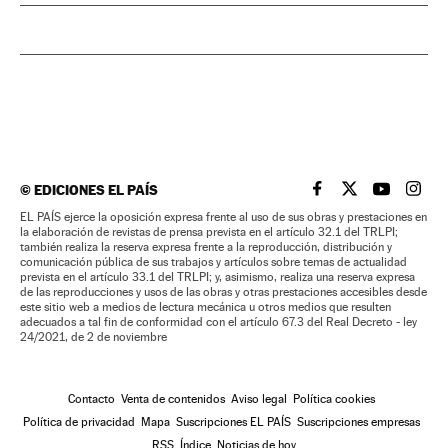
©
EDICIONES EL PAÍS
EL PAÍS BRASIL EN
EL PAÍS BRASI
EL PAÍS B
EL PA
EL PAÍS ejerce la oposición expresa frente al uso de sus obras y prestaciones en
la elaboración de revistas de prensa prevista en el artículo 32.1 del TRLPI;
también realiza la reserva expresa frente a la reproducción, distribución y
comunicación pública de sus trabajos y artículos sobre temas de actualidad
prevista en el artículo 33.1 del TRLPI; y, asimismo, realiza una reserva expresa
de las reproducciones y usos de las obras y otras prestaciones accesibles desde
este sitio web a medios de lectura mecánica u otros medios que resulten
adecuados a tal fin de conformidad con el artículo 67.3 del Real Decreto - ley
24/2021, de 2 de noviembre
Contacto
Venta de contenidos
Aviso legal
Política cookies
Política de privacidad
Mapa
Suscripciones EL PAÍS
Suscripciones empresas
RSS
Índice
Noticias de hoy