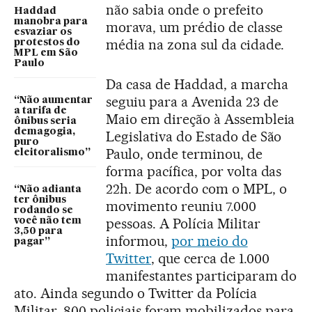
não sabia onde o prefeito
Haddad
manobra para
morava, um prédio de classe
esvaziar os
média na zona sul da cidade.
protestos do
MPL em São
Paulo
Da casa de Haddad, a marcha
seguiu para a Avenida 23 de
“Não aumentar
a tarifa de
Maio em direção à Assembleia
ônibus seria
demagogia,
Legislativa do Estado de São
puro
Paulo, onde terminou, de
eleitoralismo”
forma pacífica, por volta das
22h. De acordo com o MPL, o
“Não adianta
ter ônibus
movimento reuniu 7.000
rodando se
pessoas. A Polícia Militar
você não tem
3,50 para
informou,
por meio do
pagar”
Twitter
, que cerca de 1.000
manifestantes participaram do
ato. Ainda segundo o Twitter da Polícia
Militar, 800 policiais foram mobilizados para