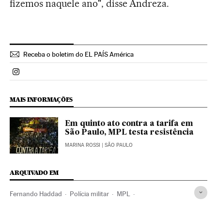
fizemos naquele ano", disse Andreza.
Receba o boletim do EL PAÍS América
Politica El País Brasil en Instagram
MAIS INFORMAÇÕES
Em quinto ato contra a tarifa em
São Paulo, MPL testa resistência
MARINA ROSSI
| SÃO PAULO
ARQUIVADO EM
Fernando Haddad
Polícia militar
MPL
Ônibus urbanos
São Paulo
Estado São Paulo