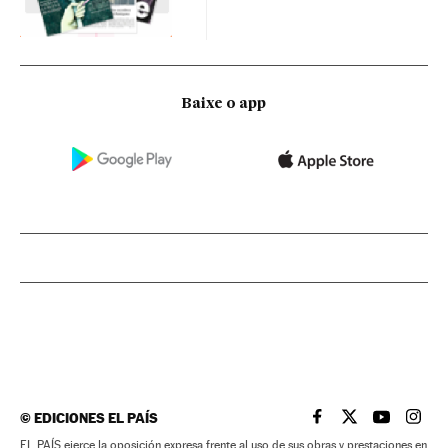
Baixe o app
©
EDICIONES EL PAÍS
EL PAÍS BRASIL EN
EL PAÍS BRASI
EL PAÍS B
EL PA
EL PAÍS ejerce la oposición expresa frente al uso de sus obras y prestaciones en