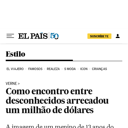
Pular para o conteúdo
SUSCRÍBETE
Estilo
EL VIAJERO
FAMOSOS
REALEZA
S MODA
ICON
CRIANÇAS
VERNE
Como encontro entre
desconhecidos arrecadou
um milhão de dólares
A imagem de um menino de 13 anos do