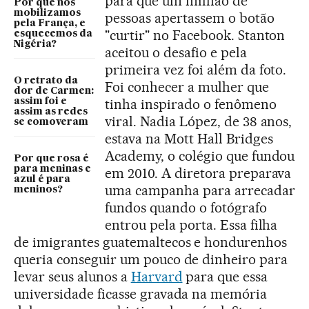
para que um milhão de
Por que nos
mobilizamos
pessoas apertassem o botão
pela França, e
"curtir" no Facebook. Stanton
esquecemos da
Nigéria?
aceitou o desafio e pela
primeira vez foi além da foto.
O retrato da
Foi conhecer a mulher que
dor de Carmen:
tinha inspirado o fenômeno
assim foi e
assim as redes
viral. Nadia López, de 38 anos,
se comoveram
estava na Mott Hall Bridges
Academy, o colégio que fundou
Por que rosa é
para meninas e
em 2010. A diretora preparava
azul é para
uma campanha para arrecadar
meninos?
fundos quando o fotógrafo
entrou pela porta. Essa filha
de imigrantes guatemaltecos e hondurenhos
queria conseguir um pouco de dinheiro para
levar seus alunos a
Harvard
para que essa
universidade ficasse gravada na memória