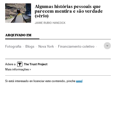
Algumas histórias pessoais que
parecem mentira e são verdade
(sério)
JAIME RUBIO HANCOCK
ARQUIVADO EM
Fotografia
Blogs
Nova York
Financiamento coletivo
Financiamento
Estados Unidos
Internet
Educação
Verne
Adere a
Mais informações
aquí
Si está interesado en licenciar este contenido, pinche