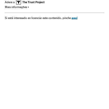
Comunicações
Verne
Adere a
Mais informações
aquí
Si está interesado en licenciar este contenido, pinche