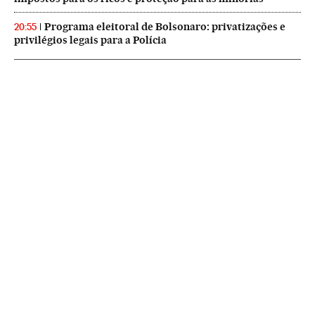
Programa eleitoral de Bolsonaro: privatizações e
20:55
privilégios legais para a Polícia
NEWSLETTERS
Boletín de América
Cada semana en tu cuenta de correo una selección de las noticias,
reportajes y análisis de los periodistas de EL PAÍS con los acontecimientos
más relevantes del continente.