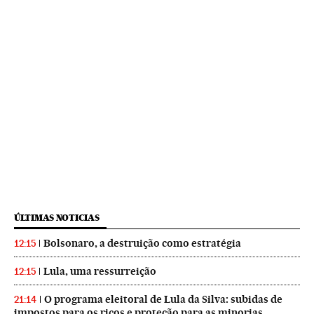
ÚLTIMAS NOTICIAS
Bolsonaro, a destruição como estratégia
12:15
Lula, uma ressurreição
12:15
O programa eleitoral de Lula da Silva: subidas de
21:14
impostos para os ricos e proteção para as minorias