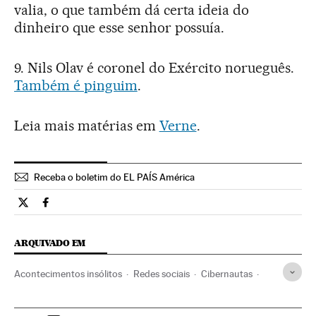
valia, o que também dá certa ideia do
dinheiro que esse senhor possuía.
9. Nils Olav é coronel do Exército norueguês.
Também é pinguim
.
Leia mais matérias em
Verne
.
Receba o boletim do EL PAÍS América
Tecnologia El País Brasil en Twitter
Tecnologia El País Brasil en Facebook
ARQUIVADO EM
Acontecimentos insólitos
Redes sociais
Cibernautas
Internet
Acontecimentos
Telecomunicações