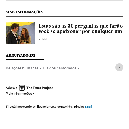
MAIS INFORMAÇÕES
Estas são as 36 perguntas que farão
você se apaixonar por qualquer um
VERNE
ARQUIVADO EM
Relações humanas
Dia dos namorados
Experiência científica
Sociologia
Psicologia
Ciências sociais
Sociedade
Ciência
Verne
Adere a
Mais informações
aquí
Si está interesado en licenciar este contenido, pinche