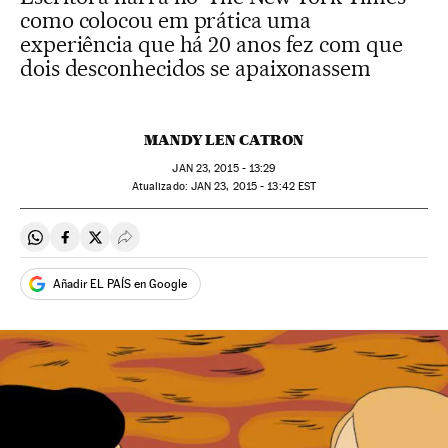
como colocou em prática uma
experiência que há 20 anos fez com que
dois desconhecidos se apaixonassem
MANDY LEN CATRON
JAN
23, 2015 - 13:29
atualizado:
JAN
23, 2015 - 13:42
EST
Compartir en Whatsapp
Compartir en Facebook
Compartir en Twitter
Desplegar Redes Sociales
Añadir EL PAÍS en Google