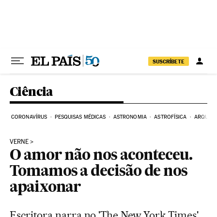
Pular para o conteúdo
SUSCRÍBETE
Ciência
CORONAVÍRUS
PESQUISAS MÉDICAS
ASTRONOMIA
ASTROFÍSICA
ARQUEO
VERNE
O amor não nos aconteceu.
Tomamos a decisão de nos
apaixonar
Escritora narra no 'The New York Times'