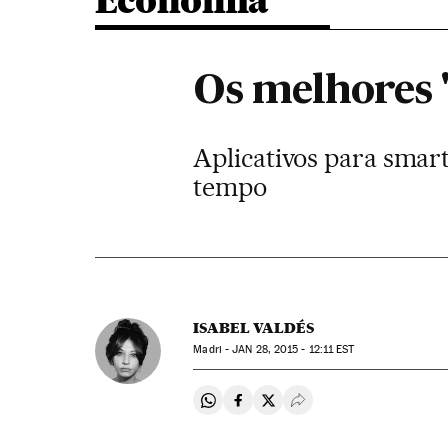
Economia
Os melhores 
Aplicativos para smar
tempo
ISABEL VALDÉS
Madri -
JAN
28, 2015 - 12:11
EST
Compartir en Whatsapp
Compartir en Facebook
Compartir en Twitter
Desplegar Redes Soci