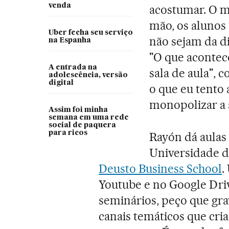
venda
acostumar. O m
mão, os alunos
Uber fecha seu serviço
não sejam da di
na Espanha
"O que acontec
A entrada na
sala de aula", 
adolescência, versão
digital
o que eu tento a
monopolizar a 
Assim foi minha
semana em uma rede
social de paquera
para ricos
Rayón dá aula
Universidade de
Deusto Business School
.
Youtube e no Google Dri
seminários, peço que gr
canais temáticos que cri