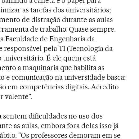
 banindo a caneta e o papel para
mizar as tarefas dos universitários;
mento de distração durante as aulas
rramenta de trabalho. Quase sempre.
na Faculdade de Engenharia da
e responsável pela TI (Tecnologia da
 universitário. É ele quem está
nto a maquinaria que habilita as
ão e comunicação na universidade basca:
ão em competências digitais. Acredito
r valente".
a sentem dificuldades no uso dos
ante as aulas, embora fora delas isso já
ábito. "Os professores demoram em se