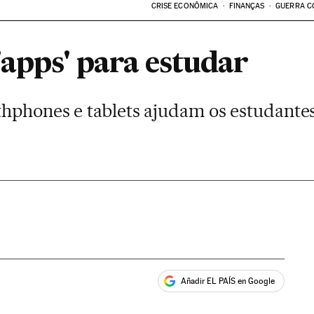
CRISE ECONÔMICA
FINANÇAS
GUERRA C
'apps' para estudar
thphones e tablets ajudam os estudante
Añadir EL PAÍS en Google
ales