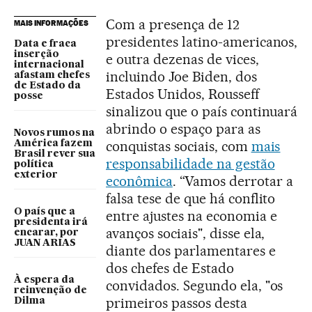
Com a presença de 12
MAIS INFORMAÇÕES
presidentes latino-americanos,
Data e fraca
inserção
e outra dezenas de vices,
internacional
incluindo Joe Biden, dos
afastam chefes
de Estado da
Estados Unidos, Rousseff
posse
sinalizou que o país continuará
abrindo o espaço para as
Novos rumos na
conquistas sociais, com
mais
América fazem
Brasil rever sua
responsabilidade na gestão
política
exterior
econômica
. “Vamos derrotar a
falsa tese de que há conflito
O país que a
entre ajustes na economia e
presidenta irá
avanços sociais", disse ela,
encarar, por
JUAN ARIAS
diante dos parlamentares e
dos chefes de Estado
À espera da
convidados. Segundo ela, "os
reinvenção de
primeiros passos desta
Dilma