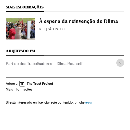
MAIS INFORMAÇÕES
À espera da reinvenção de Dilma
C. J.
| SÃO PAULO
ARQUIVADO EM
Partido dos Trabalhadores
Dilma Rousseff
Caso Petrobras
Polícia Federal
Lavagem dinheiro
Petrobras
Financiamento ilegal
Subornos
Adere a
Mais informações
Presidente Brasil
Financiamento partidos
Caixa dois
Corrupção política
Presidência Brasil
Delitos fiscais
aquí
Si está interesado en licenciar este contenido, pinche
Governo Brasil
Corrupção
Polícia
Partidos políticos
Força segurança
Governo
Empresas