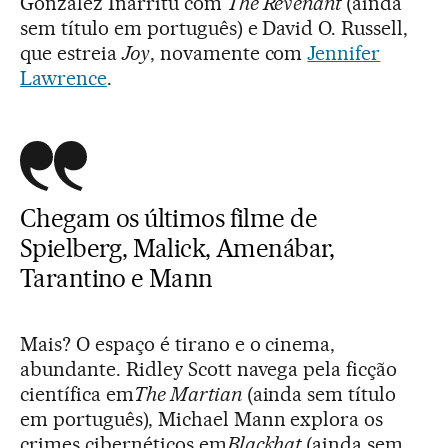
González Iñárritu com
The Revenant
(ainda
sem título em português) e David O. Russell,
que estreia
Joy
, novamente com
Jennifer
Lawrence
.
Chegam os últimos filme de
Spielberg, Malick, Amenábar,
Tarantino e Mann
Mais? O espaço é tirano e o cinema,
abundante. Ridley Scott navega pela ficção
científica em
The Martian
(ainda sem título
em português), Michael Mann explora os
crimes cibernéticos em
Blackhat
(ainda sem