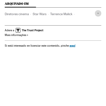
ARQUIVADO EM
Diretores cinema
Star Wars
Terrence Malick
Steven Spielberg
Alejandro Amenábar
Martin Scorsese
Ron Howard
Quentin Tarantino
Gracia Querejeta
Adere a
Mais informações
Atores
Ficção científica
Gente
Cultura
Cinema fantástico
Filmes
Sagas filmes
Cinema
aquí
Si está interesado en licenciar este contenido, pinche