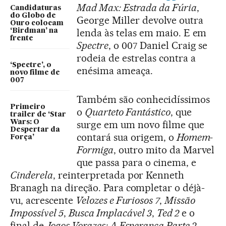
Mad Max: Estrada da Fúria
,
Candidaturas
do Globo de
George Miller devolve outra
Ouro colocam
lenda às telas em maio. E em
‘Birdman’ na
frente
Spectre
, o 007 Daniel Craig se
rodeia de estrelas contra a
‘Spectre’, o
enésima ameaça.
novo filme de
007
Também são conhecidíssimos
Primeiro
o
Quarteto Fantástico
, que
trailer de ‘Star
Wars: O
surge em um novo filme que
Despertar da
contará sua origem, o
Homem-
Força’
Formiga
, outro mito da Marvel
que passa para o cinema, e
Cinderela
, reinterpretada por Kenneth
Branagh na direção. Para completar o déjà-
vu, acrescente
Velozes e Furiosos 7
,
Missão
Impossível 5
,
Busca Implacável 3
,
Ted 2
e o
final de
Jogos Vorazes: A Esperança Parte 2
.