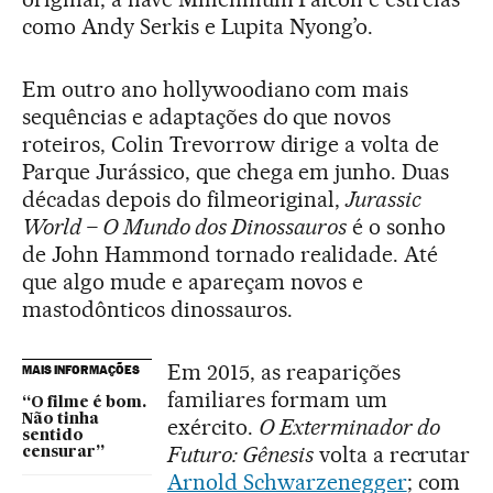
como Andy Serkis e Lupita Nyong’o.
Em outro ano hollywoodiano com mais
sequências e adaptações do que novos
roteiros, Colin Trevorrow dirige a volta de
Parque Jurássico, que chega em junho. Duas
décadas depois do filmeoriginal,
Jurassic
World – O Mundo dos Dinossauros
é o sonho
de John Hammond tornado realidade. Até
que algo mude e apareçam novos e
mastodônticos dinossauros.
Em 2015, as reaparições
MAIS INFORMAÇÕES
familiares formam um
“O filme é bom.
Não tinha
exército.
O Exterminador do
sentido
Futuro: Gênesis
volta a recrutar
censurar”
Arnold Schwarzenegger
; com