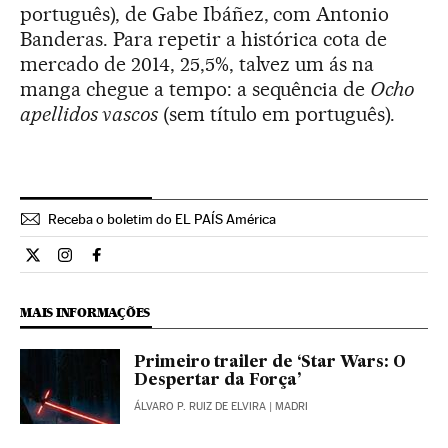
português), de Gabe Ibáñez, com Antonio
Banderas. Para repetir a histórica cota de
mercado de 2014, 25,5%, talvez um ás na
manga chegue a tempo: a sequência de
Ocho
apellidos vascos
(sem título em português).
Receba o boletim do EL PAÍS América
Cultura El País Brasil en Twitter
Cultura El País Brasil en Instagram
Cultura El País Brasil en Facebook
MAIS INFORMAÇÕES
Primeiro trailer de ‘Star Wars: O
Despertar da Força’
ÁLVARO P. RUIZ DE ELVIRA
| MADRI