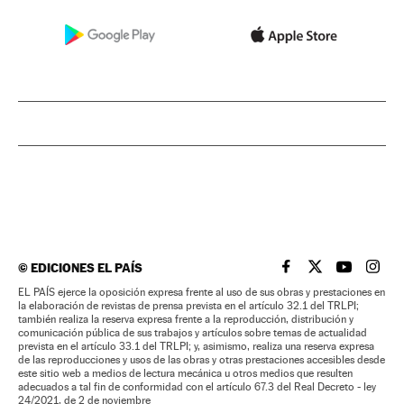
©
EDICIONES EL PAÍS
EL PAÍS BRASIL EN
EL PAÍS BRASI
EL PAÍS B
EL PA
EL PAÍS ejerce la oposición expresa frente al uso de sus obras y prestaciones en
la elaboración de revistas de prensa prevista en el artículo 32.1 del TRLPI;
también realiza la reserva expresa frente a la reproducción, distribución y
comunicación pública de sus trabajos y artículos sobre temas de actualidad
prevista en el artículo 33.1 del TRLPI; y, asimismo, realiza una reserva expresa
de las reproducciones y usos de las obras y otras prestaciones accesibles desde
este sitio web a medios de lectura mecánica u otros medios que resulten
adecuados a tal fin de conformidad con el artículo 67.3 del Real Decreto - ley
24/2021, de 2 de noviembre