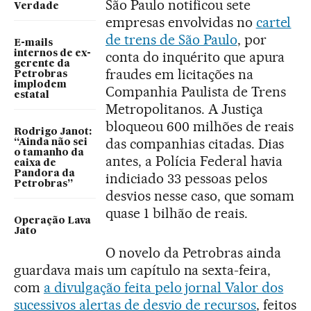
São Paulo notificou sete
Verdade
empresas envolvidas no
cartel
de trens de São Paulo
, por
E-mails
internos de ex-
conta do inquérito que apura
gerente da
fraudes em licitações na
Petrobras
implodem
Companhia Paulista de Trens
estatal
Metropolitanos. A Justiça
bloqueou 600 milhões de reais
Rodrigo Janot:
das companhias citadas. Dias
“Ainda não sei
o tamanho da
antes, a Polícia Federal havia
caixa de
Pandora da
indiciado 33 pessoas pelos
Petrobras”
desvios nesse caso, que somam
quase 1 bilhão de reais.
Operação Lava
Jato
O novelo da Petrobras ainda
guardava mais um capítulo na sexta-feira,
com
a divulgação feita pelo jornal Valor dos
sucessivos alertas de desvio de recursos
, feitos