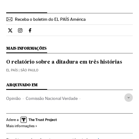
Receba o boletim do EL PAÍS América
Opiniao El País Brasil en Twitter
Opiniao El País Brasil en Instagram
Opiniao El País Brasil en Facebook
MAIS INFORMAÇÕES
O relatório sobre a ditadura em três histórias
EL PAÍS
| SÃO PAULO
ARQUIVADO EM
Opinião
Comissão Nacional Verdade
Operação Lava Jato
Rodrigo Janot
PNUD
Crimes ditadura brasileira
Caso Petrobras
Adere a
Mais informações
Crimes lesa-humanidade
Ditadura Militar Brasil