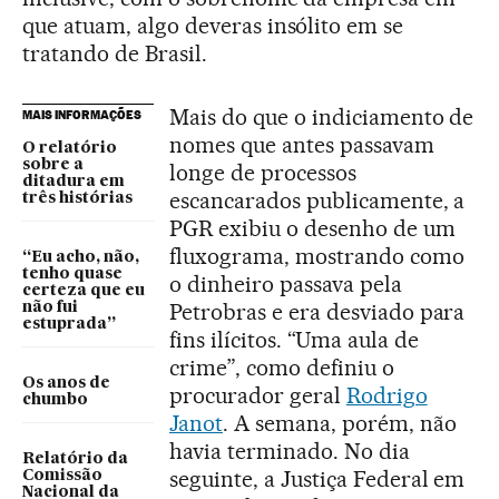
que atuam, algo deveras insólito em se
tratando de Brasil.
Mais do que o indiciamento de
MAIS INFORMAÇÕES
nomes que antes passavam
O relatório
sobre a
longe de processos
ditadura em
escancarados publicamente, a
três histórias
PGR exibiu o desenho de um
fluxograma, mostrando como
“Eu acho, não,
tenho quase
o dinheiro passava pela
certeza que eu
Petrobras e era desviado para
não fui
estuprada”
fins ilícitos. “Uma aula de
crime”, como definiu o
Os anos de
procurador geral
Rodrigo
chumbo
Janot
. A semana, porém, não
havia terminado. No dia
Relatório da
seguinte, a Justiça Federal em
Comissão
Nacional da