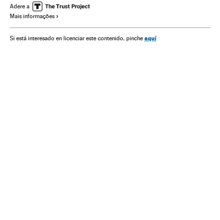
Condições trabalho
Trabalho
Verne
Adere a
Mais informações
aquí
Si está interesado en licenciar este contenido, pinche