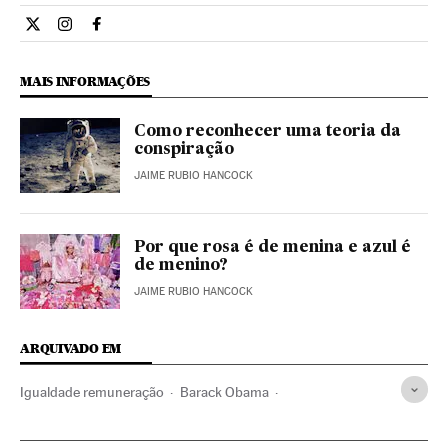
Estilo El País Brasil en Twitter
Estilo El País Brasil en Instagram
Estilo El País Brasil en Facebook
MAIS INFORMAÇÕES
Como reconhecer uma teoria da
conspiração
JAIME RUBIO HANCOCK
Por que rosa é de menina e azul é
de menino?
JAIME RUBIO HANCOCK
ARQUIVADO EM
Igualdade remuneração
Barack Obama
Desigualdade social
Economia
Sociedade
Salário