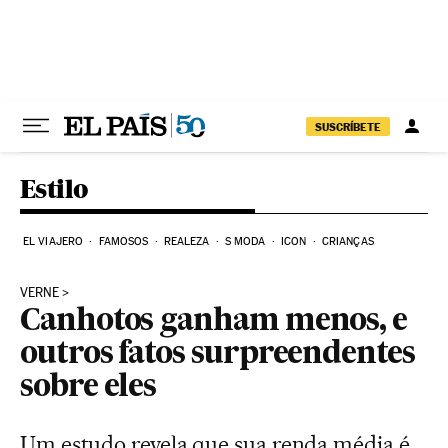
Pular para o conteúdo
SUSCRÍBETE
Estilo
EL VIAJERO
FAMOSOS
REALEZA
S MODA
ICON
CRIANÇAS
VERNE
Canhotos ganham menos, e
outros fatos surpreendentes
sobre eles
Um estudo revela que sua renda média é