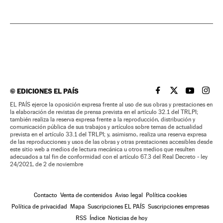
©
EDICIONES EL PAÍS
EL PAÍS BRASIL EN
EL PAÍS BRASI
EL PAÍS B
EL PA
EL PAÍS ejerce la oposición expresa frente al uso de sus obras y prestaciones en
la elaboración de revistas de prensa prevista en el artículo 32.1 del TRLPI;
también realiza la reserva expresa frente a la reproducción, distribución y
comunicación pública de sus trabajos y artículos sobre temas de actualidad
prevista en el artículo 33.1 del TRLPI; y, asimismo, realiza una reserva expresa
de las reproducciones y usos de las obras y otras prestaciones accesibles desde
este sitio web a medios de lectura mecánica u otros medios que resulten
adecuados a tal fin de conformidad con el artículo 67.3 del Real Decreto - ley
24/2021, de 2 de noviembre
Contacto
Venta de contenidos
Aviso legal
Política cookies
Política de privacidad
Mapa
Suscripciones EL PAÍS
Suscripciones empresas
RSS
Índice
Noticias de hoy