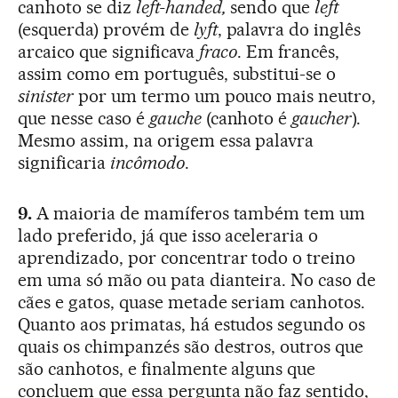
canhoto se diz
left-handed,
sendo que
left
(esquerda) provém de
lyft
, palavra do inglês
arcaico que significava
fraco
. Em francês,
assim como em português, substitui-se o
sinister
por um termo um pouco mais neutro,
que nesse caso é
gauche
(canhoto é
gaucher
).
Mesmo assim, na origem essa palavra
significaria
incômodo
.
9.
A maioria de mamíferos também tem um
lado preferido, já que isso aceleraria o
aprendizado, por concentrar todo o treino
em uma só mão ou pata dianteira. No caso de
cães e gatos, quase metade seriam canhotos.
Quanto aos primatas, há estudos segundo os
quais os chimpanzés são destros, outros que
são canhotos, e finalmente alguns que
concluem que essa pergunta não faz sentido,