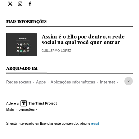
Estilo El País Brasil en Twitter
Estilo El País Brasil en Instagram
Estilo El País Brasil en Facebook
MAIS INFORMAÇÕES
Assim é o Ello por dentro, a rede
social na qual você quer entrar
GUILLERMO LÓPEZ
ARQUIVADO EM
Redes sociais
Apps
Aplicações informáticas
Internet
Telefonia celular multimídia
Programas informáticos
Celular
Informática
Telefonia
Telecomunicações
Adere a
Mais informações
Indústria
Comunicações
Mobilidade
Tecnologia
Ciência
aquí
Si está interesado en licenciar este contenido, pinche