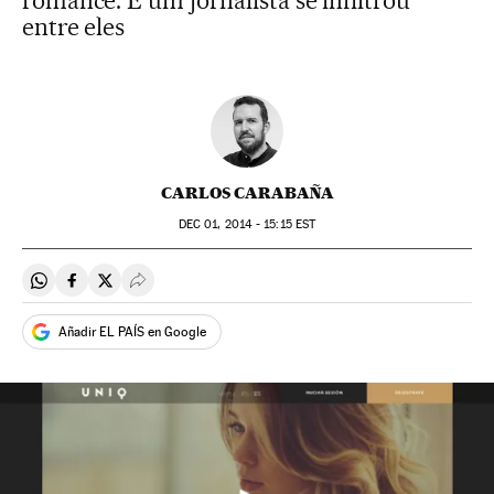
romance. E um jornalista se infiltrou
entre eles
CARLOS CARABAÑA
DEC
01, 2014 - 15:15
EST
Compartir en Whatsapp
Compartir en Facebook
Compartir en Twitter
Desplegar Redes Sociales
Añadir EL PAÍS en Google