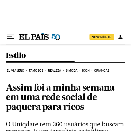
Pular para o conteúdo
SUSCRÍBETE
Estilo
EL VIAJERO
FAMOSOS
REALEZA
S MODA
ICON
CRIANÇAS
Assim foi a minha semana
em uma rede social de
paquera para ricos
O Uniqdate tem 360 usuários que buscam