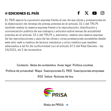
©
EDICIONES EL PAÍS
EL PAÍS BRASIL EN
EL PAÍS BRASI
EL PAÍS B
EL PA
EL PAÍS ejerce la oposición expresa frente al uso de sus obras y prestaciones en
la elaboración de revistas de prensa prevista en el artículo 32.1 del TRLPI;
también realiza la reserva expresa frente a la reproducción, distribución y
comunicación pública de sus trabajos y artículos sobre temas de actualidad
prevista en el artículo 33.1 del TRLPI; y, asimismo, realiza una reserva expresa
de las reproducciones y usos de las obras y otras prestaciones accesibles desde
este sitio web a medios de lectura mecánica u otros medios que resulten
adecuados a tal fin de conformidad con el artículo 67.3 del Real Decreto - ley
24/2021, de 2 de noviembre
Contacto
Venta de contenidos
Aviso legal
Política cookies
Política de privacidad
Mapa
Suscripciones EL PAÍS
Suscripciones empresas
RSS
Índice
Noticias de hoy
Webs de PRISA