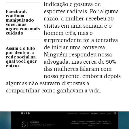
indicação e gostava de
esportes radicais. Por alguma
Facebook
continua
razão, a mulher recebeu 20
manipulando
visitas em uma semana e o
você, mas
agora com mais
homem três, mas o
cuidado
surpreendente foi a tentativa
de iniciar uma conversa.
Assim é o Ello
por dentro, a
Ninguém respondeu nossa
rede social na
advogada, mas cerca de 50%
qual você quer
entrar
das mulheres falaram com
nosso gerente, embora depois
algumas não estavam dispostas a
compartilhar como ganhavam a vida.