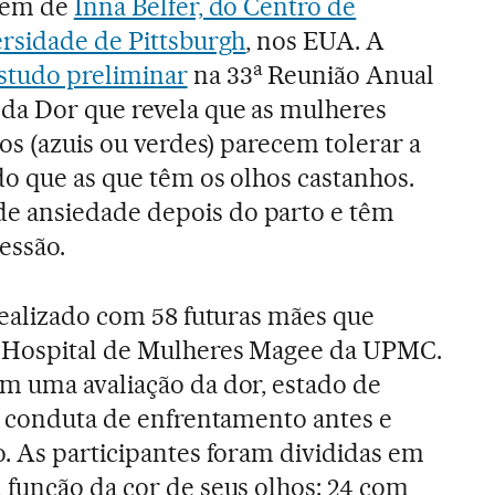
 vem de
Inna Belfer, do Centro de
rsidade de Pittsburgh
, nos EUA. A
a
studo preliminar
na 33
Reunião Anual
a Dor que revela que as mulheres
os (azuis ou verdes) parecem tolerar a
do que as que têm os olhos castanhos.
 ansiedade depois do parto e têm
essão.
realizado com 58 futuras mães que
 Hospital de Mulheres Magee da UPMC.
m uma avaliação da dor, estado de
 e conduta de enfrentamento antes e
. As participantes foram divididas em
 função da cor de seus olhos: 24 com