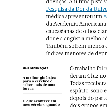
doenças. A última pista
Pesquisa da Dor da Unive
médica apresentou um
e
da Academia Americana d
caucasianas de olhos clar
dor e a angústia melhor 
Também sofrem menos de
índices menores de depr
O trabalho foi 
MAIS INFORMAÇÕES
deram à luz no
A melhor ginástica
para o cérebro é
Todas recebera
saber mais de uma
língua
espírito, sono
depois do parto
O que acontece em
dois grupos em
meu cérebro quando