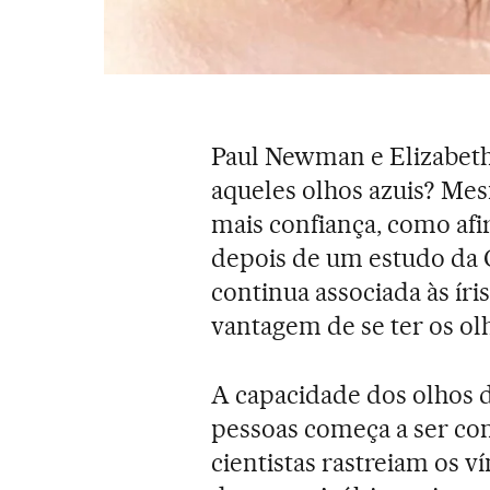
Paul Newman e Elizabeth 
aqueles olhos azuis? Me
mais confiança, como af
depois de um estudo da C
continua associada às íris
vantagem de se ter os olh
A capacidade dos olhos 
pessoas começa a ser con
cientistas rastreiam os ví