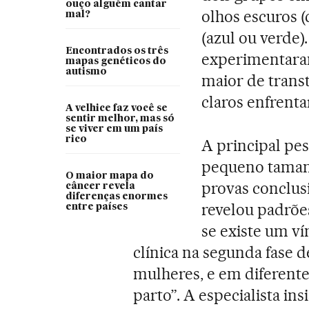
ouço alguém cantar
olhos escuros (
mal?
(azul ou verde
Encontrados os três
experimentaram
mapas genéticos do
autismo
maior de trans
claros enfrent
A velhice faz você se
sentir melhor, mas só
se viver em um país
rico
A principal pe
pequeno taman
O maior mapa do
provas conclus
câncer revela
diferenças enormes
revelou padrõe
entre países
se existe um ví
clínica na segunda fase
mulheres, e em diferent
parto”. A especialista in