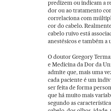
predizem ou indicam a r
dor ou ao tratamento co
correlaciona com múltipl
cor do cabelo. Realment
cabelo ruivo está associa
anestésicos e também a 
O doutor Gregory Terma
e Medicina da Dor da Un
admite que, mais uma ve
cada paciente é um indi
ser feita de forma perso
que há muito mais variab
segundo as característic
cabelo, dos olhos, idade,