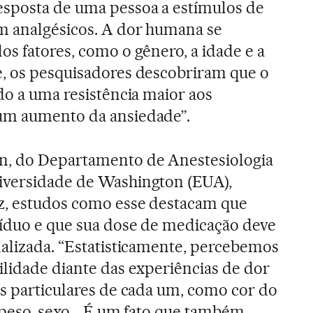
esposta de uma pessoa a estímulos de
m analgésicos. A dor humana se
os fatores, como o gênero, a idade e a
e, os pesquisadores descobriram que o
do a uma resistência maior aos
um aumento da ansiedade”.
n, do Departamento de Anestesiologia
iversidade de Washington (EUA),
z, estudos como esse destacam que
víduo e que sua dose de medicação deve
nalizada. “Estatisticamente, percebemos
ilidade diante das experiências de dor
as particulares de cada um, como cor do
 peso, sexo... É um fato que também