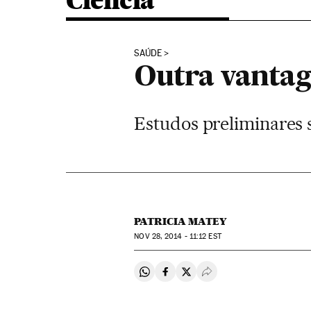
Ciência
SAÚDE
Outra vantag
Estudos preliminares 
PATRICIA MATEY
NOV
28, 2014 - 11:12
EST
Compartir en Whatsapp
Compartir en Facebook
Compartir en Twitter
Desplegar Redes Soci