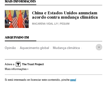
MAIS INFORMAÇÕES
China e Estados Unidos anunciam
acordo contra mudança climática
MACARENA VIDAL LIY
| PEQUIM
ARQUIVADO EM
Opinião
Aquecimento global
Mudança climática
China
Estados Unidos
Contaminação
Problemas ambientais
Meio ambiente
Adere a
Mais informações
aquí
Si está interesado en licenciar este contenido, pinche