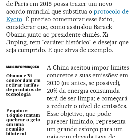
de Paris em 2015 possa trazer um novo
acordo mundial que substitua o
protocolo de
Kyoto
. É preciso comemorar esse êxito,
considerar que, como assinalou Barack
Obama junto ao presidente chinês, Xi
Jinping, tem “caráter histórico” e desejar que
seja cumprido. E que sirva de exemplo.
A China aceitou impor limites
MAIS INFORMAÇÕES
concretos a suas emissões: em
Obama e Xi
concordam em
2030 (ou antes, se possível),
retirar tarifas
20% da energia consumida
de produtos de
tecnologia
terá de ser limpa; e começará
a reduzir o nível de emissões.
Pequim e
Esse objetivo, que pode
Tóquio tentam
parecer limitado, representa
quebrar o gelo
em uma
um grande esforço para um
reunião
bilateral
país com elevada taxa de