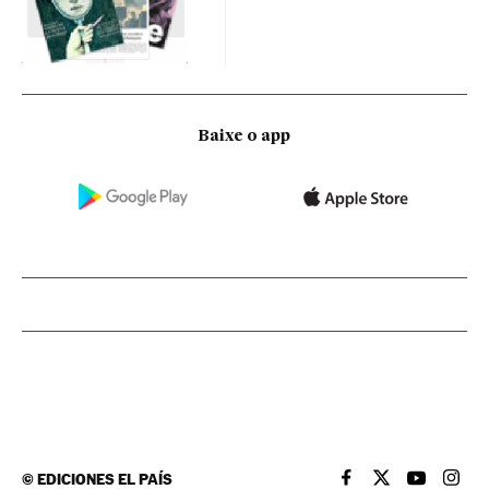
Baixe o app
©
EDICIONES EL PAÍS
EL PAÍS BRASIL EN
EL PAÍS BRASI
EL PAÍS B
EL PA